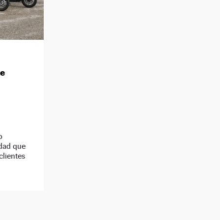
de
o
idad que
clientes