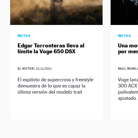
MOTOS
MOTOS
Edgar Torronteras lleva al
Una mot
límite la Voge 650 DSX
por men
EL MOTOR
|
12/11/2021
RAÚL ROMO
El expiloto de supercross y freestyle
Voge lanz
demuestra de lo que es capaz la
300 ACX d
última versión del modelo trail.
polivalen
ajustado.