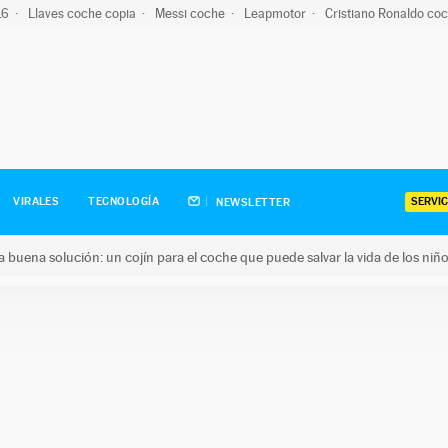
-16
Llaves coche copia
Messi coche
Leapmotor
Cristiano Ronaldo co
SERVIC
VIRALES
TECNOLOGÍA
NEWSLETTER
una buena solución: un cojín para el coche que puede salvar la vida de los niñ
ena solución: un cojín para el coche que puede salvar la vida de 