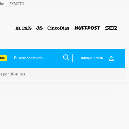
che
ZXMOTO
IOS
INICIAR SESIÓN
os por 36 euros
los niños por 36 euros