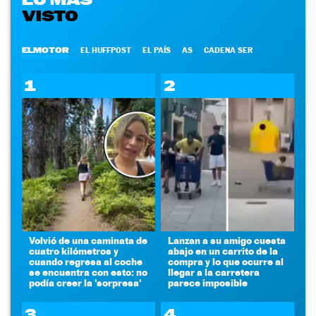
VISTO
ELMOTOR
EL HUFFPOST
EL PAÍS
AS
CADENA SER
1
2
Volvió de una caminata de
Lanzan a su amigo cuesta
cuatro kilómetros y
abajo en un carrito de la
cuando regresa al coche
compra y lo que ocurre al
se encuentra con esto: no
llegar a la carretera
podía creer la 'sorpresa'
parece imposible
3
4