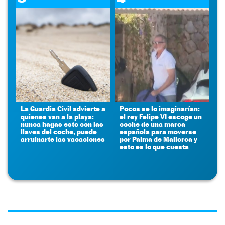
La Guardia Civil advierte a
Pocos se lo imaginarían:
quienes van a la playa:
el rey Felipe VI escoge un
nunca hagas esto con las
coche de una marca
llaves del coche, puede
española para moverse
arruinarte las vacaciones
por Palma de Mallorca y
esto es lo que cuesta