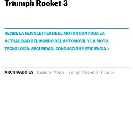
Triumph Rocket 3
RECIBE LA NEWSLETTER DE EL MOTOR CON TODA LA
ACTUALIDAD DEL MUNDO DEL AUTOMÓVIL Y LA MOTO,
TECNOLOGÍA, SEGURIDAD, CONDUCCIÓN Y EFICIENCIA.
ARCHIVADO EN
Custom
·
Motos
·
Triumph Rocket 3
·
Triumph