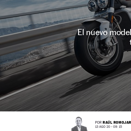
El nuevo model
RAÚL ROMOJA
POR
13 AGO 20 - 09: 15