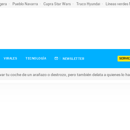
igera
Pueblo Navarra
Cupra Star Wars
Truco Hyundai
Líneas verdes
SERVIC
VIRALES
TECNOLOGÍA
NEWSLETTER
ar tu coche de un arañazo o destrozo, pero también delata a quienes lo h
 coche de un arañazo o destrozo, pero también delata a quienes 