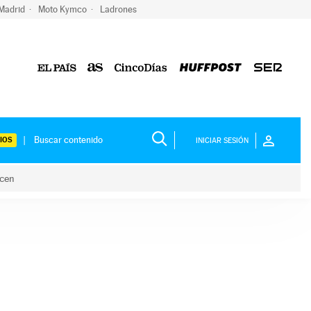
 Madrid
Moto Kymco
Ladrones
IOS
INICIAR SESIÓN
acen
lo hacen