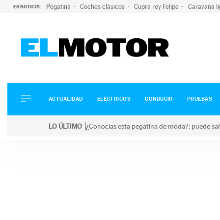
Pegatina
Coches clásicos
Cupra rey Felipe
Caravana l
ES NOTICIA:
ACTUALIDAD
ELÉCTRICOS
CONDUCIR
ACTUALIDAD
ELÉCTRICOS
CONDUCIR
PRUEBAS
PRUEBAS
Saltar
VIRALES
LO ÚLTIMO
¿Conocías esta pegatina de moda?: puede salv
al
PODCAST
LO ÚLTIMO
¿Conocías esta pegatina de moda?: puede salvar tu
contenido
MOTOS
TECNOLOGÍA
SUPERCOCHES
MOTORTV
PREMIOS
SERVICIOS