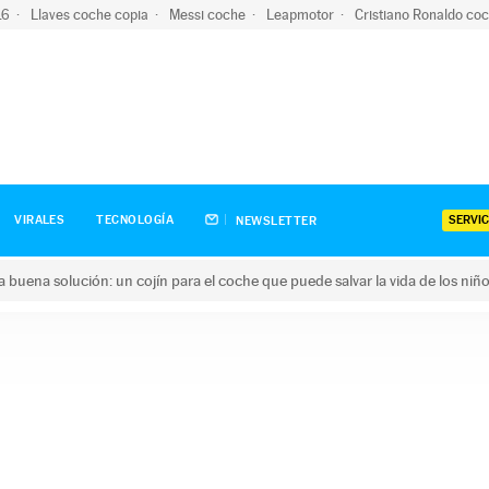
-16
Llaves coche copia
Messi coche
Leapmotor
Cristiano Ronaldo co
SERVIC
VIRALES
TECNOLOGÍA
NEWSLETTER
una buena solución: un cojín para el coche que puede salvar la vida de los niñ
ena solución: un cojín para el coche que puede salvar la vida de 