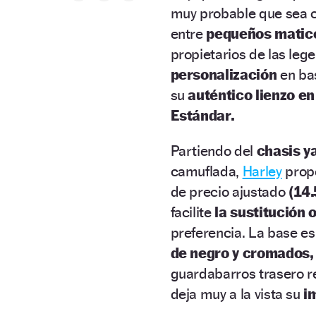
muy probable que sea ci
entre
pequeños matice
propietarios de las le
personalización
en bas
su
auténtico lienzo en
Estándar.
Partiendo del
chasis y
camuflada,
Harley
propo
de precio ajustado
(14
facilite
la sustitución 
preferencia. La base es
de negro y cromados,
guardabarros trasero r
deja muy a la vista su
i