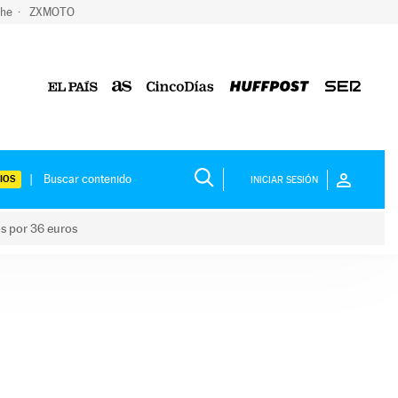
che
ZXMOTO
IOS
INICIAR SESIÓN
os por 36 euros
los niños por 36 euros