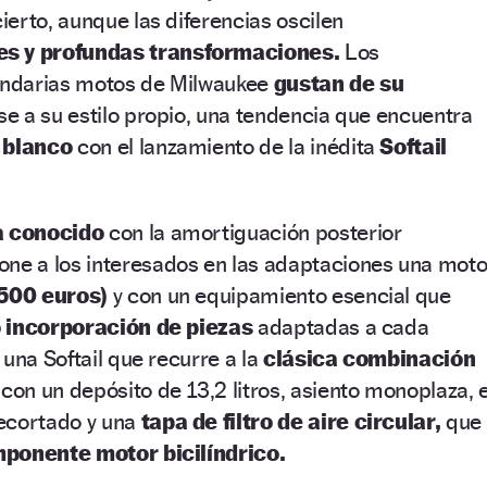
erto, aunque las diferencias oscilen
s y profundas transformaciones.
Los
gendarias motos de Milwaukee
gustan de su
e a su estilo propio, una tendencia que encuentra
 blanco
con el lanzamiento de la inédita
Softail
a conocido
con la amortiguación posterior
ne a los interesados en las adaptaciones una mot
.500 euros)
y con un equipamiento esencial que
o incorporación de piezas
adaptadas a cada
 una Softail que recurre a la
clásica combinación
con un depósito de 13,2 litros, asiento monoplaza, e
ecortado y una
tapa de filtro de aire circular,
que
mponente motor bicilíndrico.