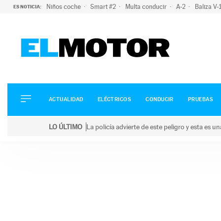
Niños coche
Smart #2
Multa conducir
A-2
Baliza V
ES NOTICIA:
ACTUALIDAD
ELÉCTRICOS
CONDUCIR
ACTUALIDAD
ELÉCTRICOS
CONDUCIR
PRUEBAS
PRUEBAS
Saltar
VIRALES
LO ÚLTIMO
La policía advierte de este peligro y esta es 
al
PODCAST
LO ÚLTIMO
La policía advierte de este peligro y esta es una bu
contenido
MOTOS
TECNOLOGÍA
SUPERCOCHES
MOTORTV
PREMIOS
SERVICIOS