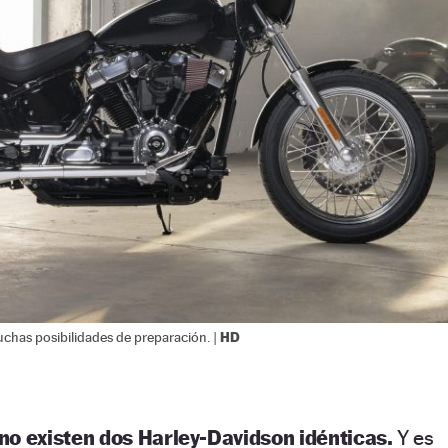
HD
uchas posibilidades de preparación. |
no existen dos Harley-Davidson idénticas.
Y es