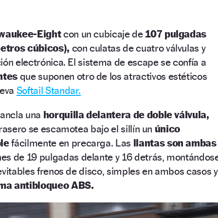
waukee-Eight
con un cubicaje de
107 pulgadas
etros cúbicos),
con culatas de cuatro válvulas y
ión electrónica. El sistema de escape se confía a
ntes
que suponen otro de los atractivos estéticos
ueva
Softail Standar.
 ancla una
horquilla delantera de doble válvula,
rasero se escamotea bajo el sillín un
único
le
fácilmente en precarga. Las
llantas son ambas
es de 19 pulgadas delante y 16 detrás, montándos
evitables frenos de disco, simples en ambos casos y
ma antibloqueo ABS.