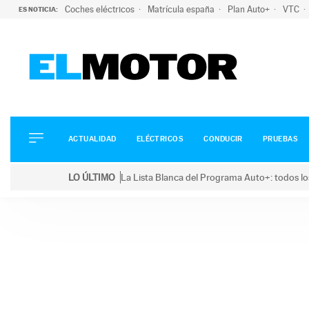
Coches eléctricos
Matrícula españa
Plan Auto+
VTC
ES NOTICIA:
ACTUALIDAD
ELÉCTRICOS
CONDUCIR
ACTUALIDAD
ELÉCTRICOS
CONDUCIR
PRUEBAS
PRUEBAS
Saltar
VIRALES
LO ÚLTIMO
La Lista Blanca del Programa Auto+: todos lo
al
PODCAST
LO ÚLTIMO
La Lista Blanca del Programa Auto+: todos los coc
contenido
MOTOS
TECNOLOGÍA
SUPERCOCHES
MOTORTV
PREMIOS
SERVICIOS