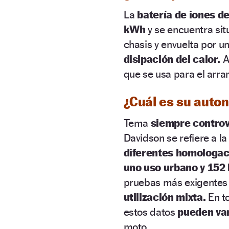
La
batería de iones de 
kWh
y se encuentra sit
chasis y envuelta por 
disipación del calor.
A
que se usa para el arra
¿Cuál es su auto
Tema
siempre controve
Davidson se refiere a l
diferentes homologac
uno uso urbano y 152
pruebas más exigentes 
utilización mixta.
En t
estos datos
pueden var
moto.