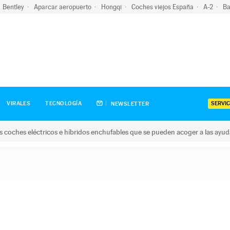
Bentley
Aparcar aeropuerto
Hongqi
Coches viejos España
A-2
Ba
SERVIC
VIRALES
TECNOLOGÍA
NEWSLETTER
s coches eléctricos e híbridos enchufables que se pueden acoger a las ayu
hes eléctricos e híbridos enchufables que se pueden acoger a la