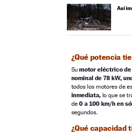
Así im
¿Qué potencia ti
Su
motor eléctrico d
nominal de 78 kW, un
todos los motores de est
inmediata,
lo que se t
de
0 a 100 km/h en só
segundos.
¿Qué capacidad t