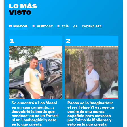
LO MÁS
VISTO
ELMOTOR
EL HUFFPOST
EL PAÍS
AS
CADENA SER
1
2
Se encontró a Leo Messi
Pocos se lo imaginarían:
en un aparcamiento... y
el rey Felipe VI escoge un
descubrió la bestia que
coche de una marca
conduce: no es un Ferrari
española para moverse
ni un Lamborghini y esto
por Palma de Mallorca y
es lo que cuesta
esto es lo que cuesta