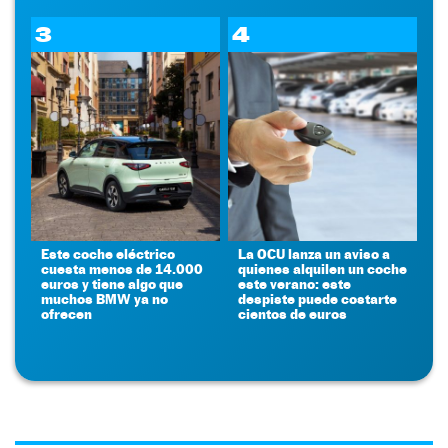
3
4
Este coche eléctrico
La OCU lanza un aviso a
cuesta menos de 14.000
quienes alquilen un coche
euros y tiene algo que
este verano: este
muchos BMW ya no
despiste puede costarte
ofrecen
cientos de euros