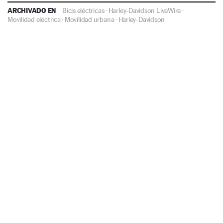
ARCHIVADO EN
Bicis eléctricas
·
Harley-Davidson LiveWire
·
Movilidad eléctrica
·
Movilidad urbana
·
Harley-Davidson