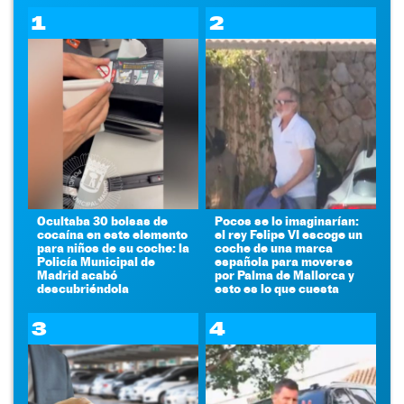
1
2
Ocultaba 30 bolsas de
Pocos se lo imaginarían:
cocaína en este elemento
el rey Felipe VI escoge un
para niños de su coche: la
coche de una marca
Policía Municipal de
española para moverse
Madrid acabó
por Palma de Mallorca y
descubriéndola
esto es lo que cuesta
3
4