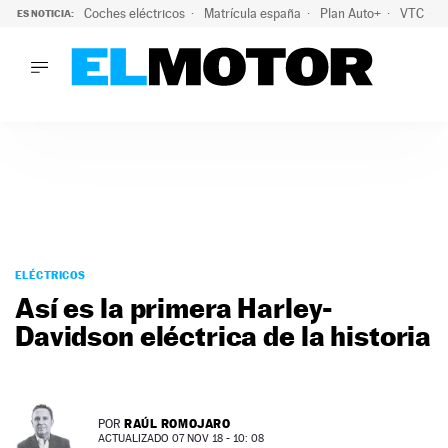
Coches eléctricos
Matrícula españa
Plan Auto+
VTC
ES NOTICIA:
LO ÚLTIMO
La Lista Blanca del Programa Auto+: todos los coches eléct
LO ÚLTIMO
La Lista Blanca del Programa Auto+: todos los coches eléctr
ACTUALIDAD
ELÉCTRICOS
CONDUCIR
PRUEBAS
Saltar
VIRALES
al
ELÉCTRICOS
PODCAST
contenido
Así es la primera Harley-
MOTOS
Davidson eléctrica de la historia
TECNOLOGÍA
SUPERCOCHES
MOTORTV
PREMIOS
RAÚL ROMOJARO
POR
SERVICIOS
ACTUALIZADO 07 NOV 18 - 10: 08