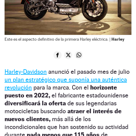
Harley
Este es el aspecto definitivo de la primera Harley eléctrica. |
Harley-Davidson
anunció el pasado mes de julio
un plan estratégico que suponía una auténtica
revolución
para la marca. Con el
horizonte
puesto en 2022,
el fabricante estadounidense
diversificará la oferta
de sus legendarias
motocicletas buscando
atraer el interés de
nuevos clientes,
más allá de los
incondicionales que han sostenido su actividad
durante
nada menos que 115 años
de