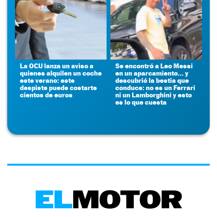
La OCU lanza un aviso a
Se encontró a Leo Messi
quienes alquilen un coche
en un aparcamiento... y
este verano: este
descubrió la bestia que
despiste puede costarte
conduce: no es un Ferrari
cientos de euros
ni un Lamborghini y esto
es lo que cuesta