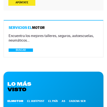
APÚNTATE
SERVICIOS EL
MOTOR
Encuentra los mejores talleres, seguros, autoescuelas,
neumáticos…
BUSCAR
LO MÁS
VISTO
ELMOTOR
EL HUFFPOST
EL PAÍS
AS
CADENA SER