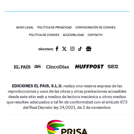
AVISO LEGAL
POLÍTICA DE PRIVACIDAD
CONFIGURACIÓN DE COOKIES
POLÍTICA DE COOKIES
ACCESIBILIDAD
CONTACTO
SÍGUENOS:
EDICIONES EL PAIS, S.L.U.
realiza una reserva expresa de las
reproducciones y usos de las obras y otras prestaciones accesibles
desde este sitio web a medios de lectura mecánica u otros medios
que resulten adecuados a tal fin de conformidad con el artículo 67.3
del Real Decreto-ley 24/2021, de 2 de noviembre.