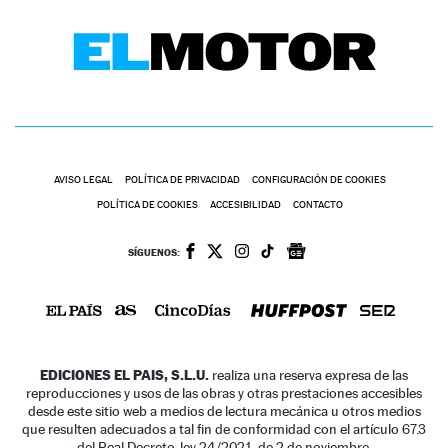
AVISO LEGAL
POLÍTICA DE PRIVACIDAD
CONFIGURACIÓN DE COOKIES
POLÍTICA DE COOKIES
ACCESIBILIDAD
CONTACTO
SÍGUENOS:
EDICIONES EL PAIS, S.L.U.
realiza una reserva expresa de las
reproducciones y usos de las obras y otras prestaciones accesibles
desde este sitio web a medios de lectura mecánica u otros medios
que resulten adecuados a tal fin de conformidad con el artículo 67.3
del Real Decreto-ley 24/2021, de 2 de noviembre.