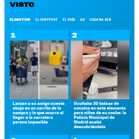
VISTO
ELMOTOR
EL HUFFPOST
EL PAÍS
AS
CADENA SER
1
2
Lanzan a su amigo cuesta
Ocultaba 30 bolsas de
abajo en un carrito de la
cocaína en este elemento
compra y lo que ocurre al
para niños de su coche: la
llegar a la carretera
Policía Municipal de
parece imposible
Madrid acabó
descubriéndola