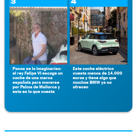
3
4
Pocos se lo imaginarían:
Este coche eléctrico
el rey Felipe VI escoge un
cuesta menos de 14.000
coche de una marca
euros y tiene algo que
española para moverse
muchos BMW ya no
por Palma de Mallorca y
ofrecen
esto es lo que cuesta