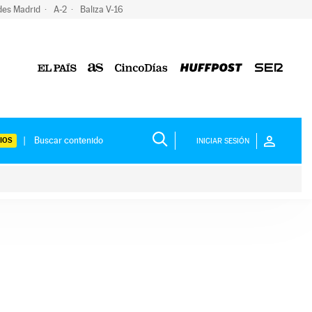
des Madrid
A-2
Baliza V-16
IOS
INICIAR SESIÓN