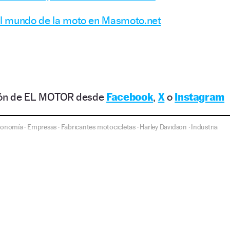
l mundo de la moto en Masmoto.net
ción de EL MOTOR desde
Facebook
,
X
o
Instagram
conomía
Empresas
Fabricantes motocicletas
Harley Davidson
Industria
·
·
·
·