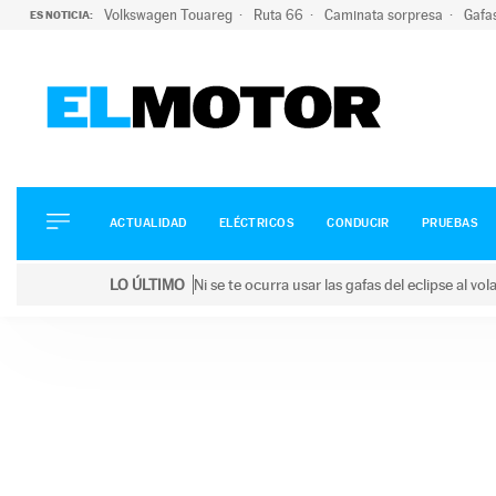
Volkswagen Touareg
Ruta 66
Caminata sorpresa
Gafa
ES NOTICIA:
ACTUALIDAD
ELÉCTRICOS
CONDUCIR
ACTUALIDAD
ELÉCTRICOS
CONDUCIR
PRUEBAS
PRUEBAS
Saltar
VIRALES
LO ÚLTIMO
Ni se te ocurra usar las gafas del eclipse al v
al
PODCAST
LO ÚLTIMO
Ni se te ocurra usar las gafas del eclipse al volant
contenido
MOTOS
TECNOLOGÍA
SUPERCOCHES
MOTORTV
PREMIOS
SERVICIOS