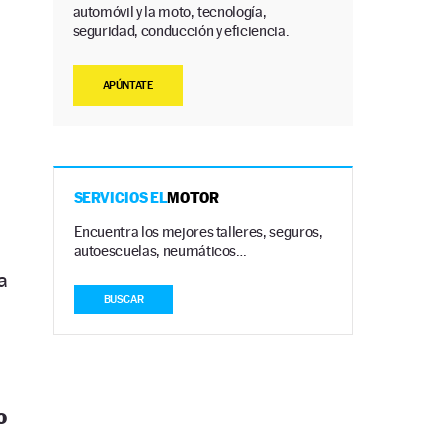
automóvil y la moto, tecnología,
seguridad, conducción y eficiencia.
APÚNTATE
SERVICIOS EL
MOTOR
Encuentra los mejores talleres, seguros,
autoescuelas, neumáticos…
a
BUSCAR
o