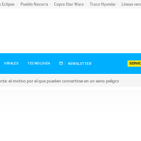
s Eclipse
Pueblo Navarra
Cupra Star Wars
Truco Hyundai
Líneas ver
SERVIC
VIRALES
TECNOLOGÍA
NEWSLETTER
olante: el motivo por el que pueden convertirse en un serio peligro
e: el motivo por el que pueden convertirse en un serio peligro