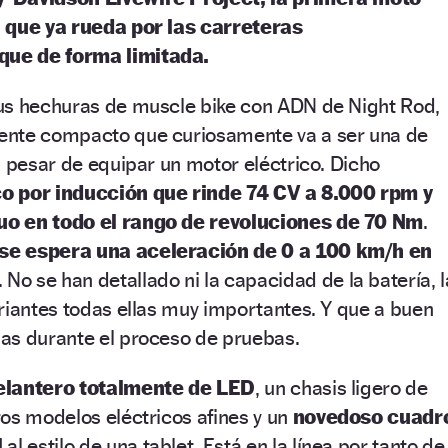
, que ya rueda por las carreteras
ue de forma limitada.
us hechuras de muscle bike con ADN de Night Rod,
ente compacto que curiosamente va a ser una de
a pesar de equipar un motor eléctrico. Dicho
co por inducción que rinde 74 CV a 8.000 rpm y
uo en todo el rango de revoluciones de 70 Nm
.
se espera una aceleración de 0 a 100 km/h en
. No se han detallado ni la capacidad de la batería, l
riantes todas ellas muy importantes. Y que a buen
as durante el proceso de pruebas.
elantero totalmente de LED
, un chasis ligero de
os modelos eléctricos afines y un
novedoso cuadr
l
al estilo de una tablet. Está en la línea por tanto de