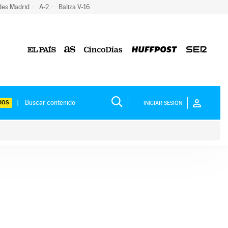
des Madrid
A-2
Baliza V-16
IOS
INICIAR SESIÓN