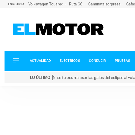
Volkswagen Touareg
Ruta 66
Caminata sorpresa
Gafa
ES NOTICIA:
ACTUALIDAD
ELÉCTRICOS
CONDUCIR
ACTUALIDAD
ELÉCTRICOS
CONDUCIR
PRUEBAS
PRUEBAS
Saltar
VIRALES
LO ÚLTIMO
Ni se te ocurra usar las gafas del eclipse al v
al
PODCAST
LO ÚLTIMO
Ni se te ocurra usar las gafas del eclipse al volant
contenido
MOTOS
TECNOLOGÍA
SUPERCOCHES
MOTORTV
PREMIOS
SERVICIOS