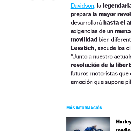
Davidson,
la
legendari
prepara la
mayor revolu
desarrollará
hasta el 
exigencias de un
merca
movilidad
bien diferen
Levatich,
sacude los ci
“Junto a nuestro actual
revolución de la liber
futuros motoristas qu
emoción que supone pil
MÁS INFORMACIÓN
Harley
medio