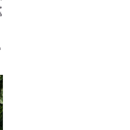
,
á
a