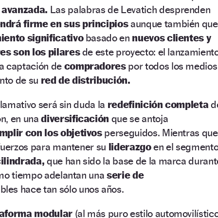
 avanzada.
Las palabras de Levatich desprenden
drá firme en sus principios
aunque también que
iento significativo
basado en
nuevos clientes y
res son los pilares
de este proyecto: el lanzamient
a captación de
compradores
por todos los medios
ento de su
red de distribución.
llamativo será sin duda la
redefinición completa
d
n, en una
diversificación
que se antoja
plir con los objetivos
perseguidos. Mientras que
sfuerzos para mantener su
liderazgo
en el segment
ilindrada,
que han sido la base de la marca durant
smo tiempo adelantan una
serie de
les hace tan sólo unos años.
taforma modular
(al más puro estilo automovilístico