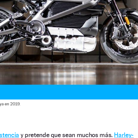
 ya en 2019.
stencia
y pretende que sean muchos más.
Harley-