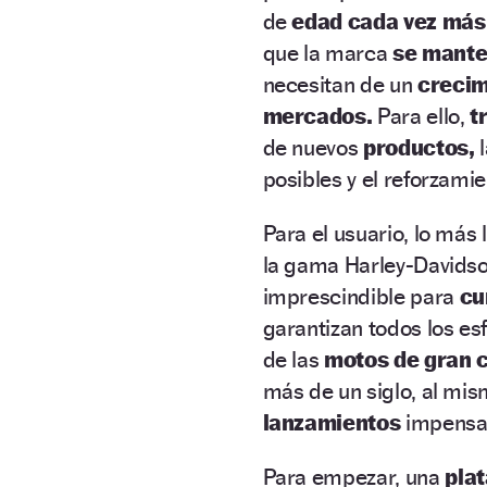
de
edad cada vez más
que la marca
se manten
necesitan de un
crecim
mercados.
Para ello,
t
de nuevos
productos,
l
posibles y el reforzami
Para el usuario, lo más 
la gama Harley-Davidso
imprescindible para
cum
garantizan todos los e
de las
motos de gran c
más de un siglo, al mi
lanzamientos
impensab
Para empezar, una
pla