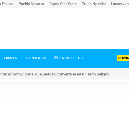
s Eclipse
Pueblo Navarra
Cupra Star Wars
Truco Hyundai
Líneas ver
SERVIC
VIRALES
TECNOLOGÍA
NEWSLETTER
olante: el motivo por el que pueden convertirse en un serio peligro
e: el motivo por el que pueden convertirse en un serio peligro