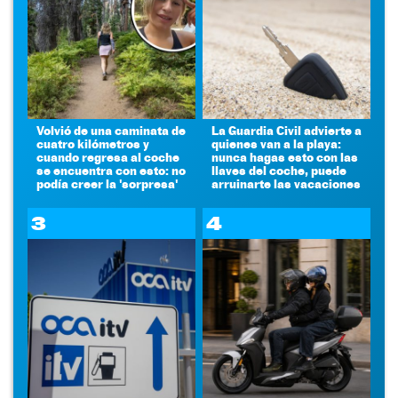
Volvió de una caminata de
La Guardia Civil advierte a
cuatro kilómetros y
quienes van a la playa:
cuando regresa al coche
nunca hagas esto con las
se encuentra con esto: no
llaves del coche, puede
podía creer la 'sorpresa'
arruinarte las vacaciones
3
4