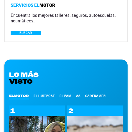
SERVICIOS EL
MOTOR
Encuentra los mejores talleres, seguros, autoescuelas,
neumáticos…
BUSCAR
LO MÁS
VISTO
ELMOTOR
EL HUFFPOST
EL PAÍS
AS
CADENA SER
1
2