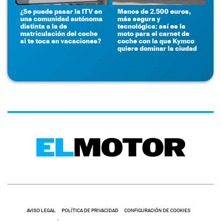
¿Se puede pasar la ITV en
Menos de 2.500 euros,
una comunidad autónoma
más segura y
distinta a la de
tecnológica: así es la
matriculación del coche
moto para el carnet de
si te toca en vacaciones?
coche con la que Kymco
quiere dominar la ciudad
AVISO LEGAL
POLÍTICA DE PRIVACIDAD
CONFIGURACIÓN DE COOKIES