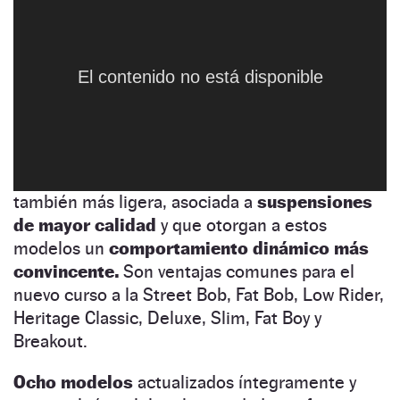
una familia
Softail
renovada por completo y la
que se incorporan los modelos que
anteriormente
aparecían en la gama Dyna.
Es
El contenido no está disponible
El contenido no está disponible
El contenido no está disponible
El contenido no está disponible
El contenido no está disponible
El contenido no está disponible
El contenido no está disponible
El contenido no está disponible
El contenido no está disponible
así porque Harley agrupa sus motos
en torno a
los chasis y no a los motores,
por lo que
ambas comparten a partir de ahora un bastidor
inédito caracterizado por su
amortiguador
central oculto.
Una estructura más rígida pero
también más ligera, asociada a
suspensiones
de mayor calidad
y que otorgan a estos
modelos un
comportamiento dinámico más
convincente.
Son ventajas comunes para el
nuevo curso a la Street Bob, Fat Bob, Low Rider,
Heritage Classic, Deluxe, Slim, Fat Boy y
Breakout.
Ocho modelos
actualizados íntegramente y