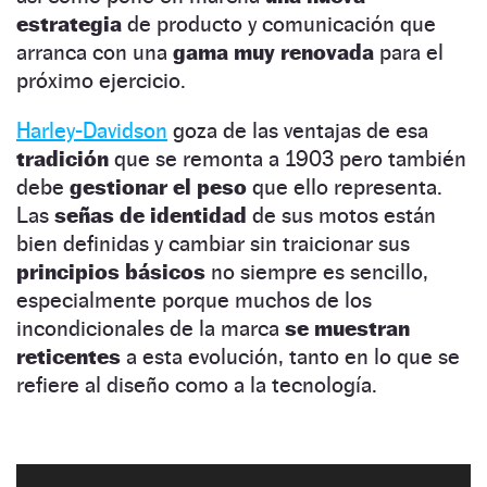
estrategia
de producto y comunicación que
arranca con una
gama muy renovada
para el
próximo ejercicio.
Harley-Davidson
goza de las ventajas de esa
tradición
que se remonta a 1903 pero también
debe
gestionar el peso
que ello representa.
Las
señas de identidad
de sus motos están
bien definidas y cambiar sin traicionar sus
principios básicos
no siempre es sencillo,
especialmente porque muchos de los
incondicionales de la marca
se muestran
reticentes
a esta evolución, tanto en lo que se
refiere al diseño como a la tecnología.
Para 2018 la principal aportación a la gama es
Las nuevas Harley-Davidson para 2018 | EL MOTOR
NaN:NaN:NaN