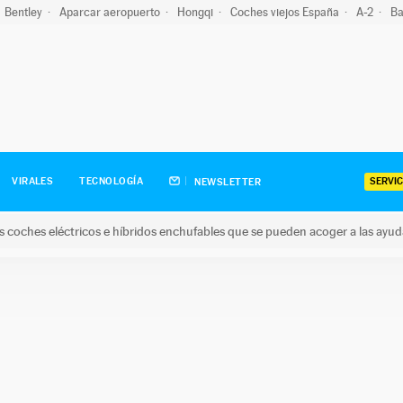
Bentley
Aparcar aeropuerto
Hongqi
Coches viejos España
A-2
Ba
SERVIC
VIRALES
TECNOLOGÍA
NEWSLETTER
s coches eléctricos e híbridos enchufables que se pueden acoger a las ayu
hes eléctricos e híbridos enchufables que se pueden acoger a la