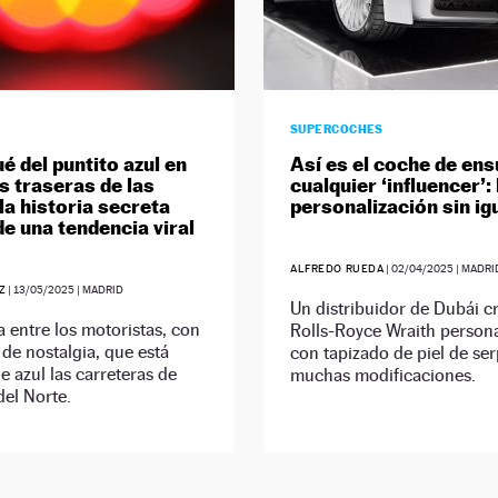
SUPERCOCHES
é del puntito azul en
Así es el coche de en
es traseras de las
cualquier ‘influencer’: 
la historia secreta
personalización sin ig
de una tendencia viral
ALFREDO RUEDA
|
02/04/2025
| MADRI
Z
|
13/05/2025
| MADRID
Un distribuidor de Dubái c
entre los motoristas, con
Rolls-Royce Wraith person
de nostalgia, que está
con tapizado de piel de ser
e azul las carreteras de
muchas modificaciones.
el Norte.