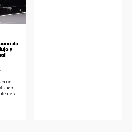
sueño de
lujo y
ual
D
rea un
alizado
piente y