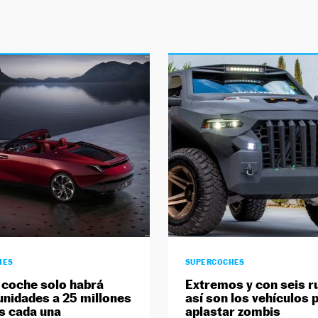
HES
SUPERCOCHES
 coche solo habrá
Extremos y con seis r
unidades a 25 millones
así son los vehículos 
s cada una
aplastar zombis