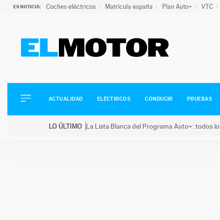
Coches eléctricos
Matrícula españa
Plan Auto+
VTC
ES NOTICIA:
ACTUALIDAD
ELÉCTRICOS
CONDUCIR
ACTUALIDAD
ELÉCTRICOS
CONDUCIR
PRUEBAS
PRUEBAS
Saltar
VIRALES
LO ÚLTIMO
La Lista Blanca del Programa Auto+: todos lo
al
PODCAST
LO ÚLTIMO
La Lista Blanca del Programa Auto+: todos los coc
contenido
MOTOS
TECNOLOGÍA
SUPERCOCHES
MOTORTV
PREMIOS
SERVICIOS