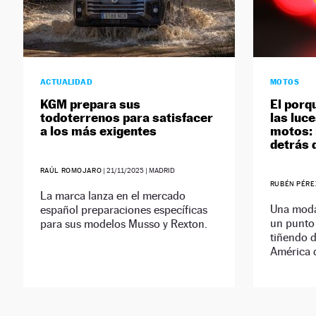
ACTUALIDAD
MOTOS
KGM prepara sus
El porqu
todoterrenos para satisfacer
las luc
a los más exigentes
motos: 
detrás 
RAÚL ROMOJARO
|
21/11/2025
| MADRID
RUBÉN PÉRE
La marca lanza en el mercado
Una moda 
español preparaciones específicas
un punto 
para sus modelos Musso y Rexton.
tiñendo d
América d