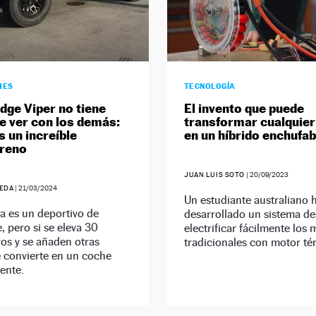
HES
TECNOLOGÍA
dge Viper no tiene
El invento que puede
e ver con los demás:
transformar cualquie
s un increíble
en un híbrido enchufa
rreno
JUAN LUIS SOTO
|
20/09/2023
EDA
|
21/03/2024
Un estudiante australiano 
ya es un deportivo de
desarrollado un sistema de
 pero si se eleva 30
electrificar fácilmente los
os y se añaden otras
tradicionales con motor té
e convierte en un coche
ente.