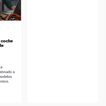
r coche
ble
ha
stinado a
 modelos
rmico.