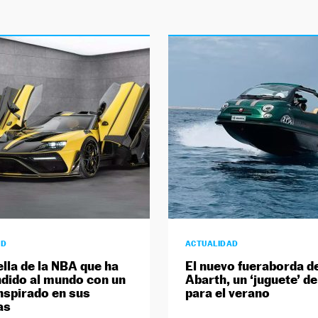
AD
ACTUALIDAD
ella de la NBA que ha
El nuevo fueraborda d
dido al mundo con un
Abarth, un ‘juguete’ d
nspirado en sus
para el verano
as