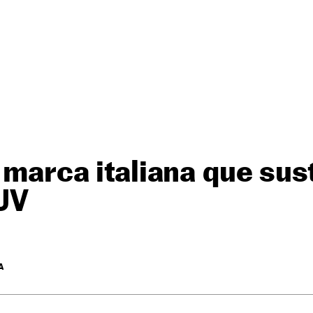
a marca italiana que sus
UV
A