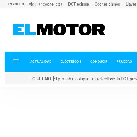
Alquilar coche Ibiza
DGT eclipse
Coches chinos
Llaves
ES NOTICIA:
ACTUALIDAD
ELÉCTRICOS
CONDUCIR
ACTUALIDAD
ELÉCTRICOS
CONDUCIR
PRUEBAS
PRUEBAS
Saltar
VIRALES
LO ÚLTIMO
El probable colapso tras el eclipse: la DGT p
al
PODCAST
LO ÚLTIMO
El probable colapso tras el eclipse: la DGT prevé u
contenido
MOTOS
TECNOLOGÍA
SUPERCOCHES
MOTORTV
PREMIOS
SERVICIOS