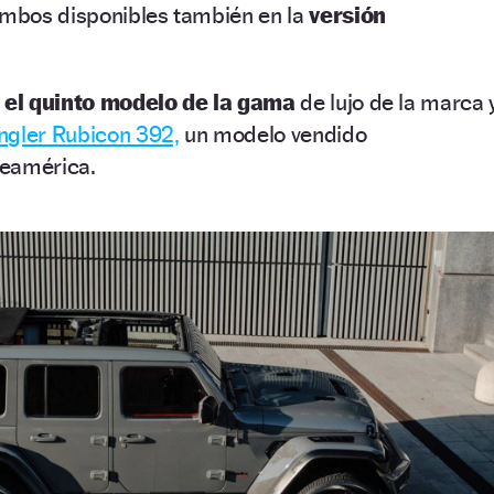
mbos disponibles también en la
versión
 el quinto modelo de la gama
de lujo de la marca 
gler Rubicon 392,
un modelo vendido
teamérica.