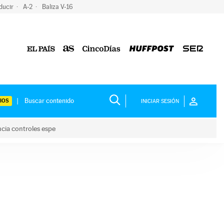
ducir
A-2
Baliza V-16
IOS
INICIAR SESIÓN
ncia controles espe
 y anuncia controles espe