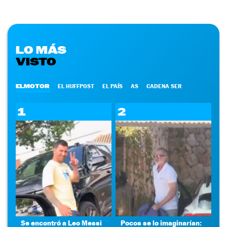
LO MÁS
VISTO
ELMOTOR
EL HUFFPOST
EL PAÍS
AS
CADENA SER
1
2
Se encontró a Leo Messi
Pocos se lo imaginarían: