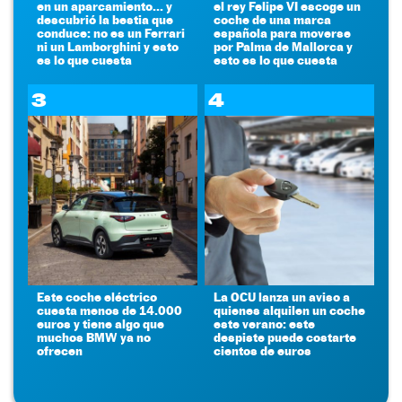
en un aparcamiento... y
el rey Felipe VI escoge un
descubrió la bestia que
coche de una marca
conduce: no es un Ferrari
española para moverse
ni un Lamborghini y esto
por Palma de Mallorca y
es lo que cuesta
esto es lo que cuesta
3
4
Este coche eléctrico
La OCU lanza un aviso a
cuesta menos de 14.000
quienes alquilen un coche
euros y tiene algo que
este verano: este
muchos BMW ya no
despiste puede costarte
ofrecen
cientos de euros