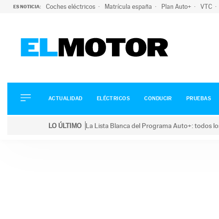
Coches eléctricos
Matrícula españa
Plan Auto+
VTC
ES NOTICIA:
ACTUALIDAD
ELÉCTRICOS
CONDUCIR
ACTUALIDAD
ELÉCTRICOS
CONDUCIR
PRUEBAS
PRUEBAS
Saltar
VIRALES
LO ÚLTIMO
La Lista Blanca del Programa Auto+: todos lo
al
PODCAST
LO ÚLTIMO
La Lista Blanca del Programa Auto+: todos los coc
contenido
MOTOS
TECNOLOGÍA
SUPERCOCHES
MOTORTV
PREMIOS
SERVICIOS