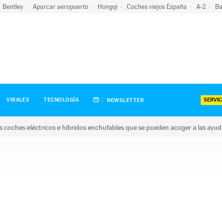
Bentley
Aparcar aeropuerto
Hongqi
Coches viejos España
A-2
Ba
SERVIC
VIRALES
TECNOLOGÍA
NEWSLETTER
s coches eléctricos e híbridos enchufables que se pueden acoger a las ayu
hes eléctricos e híbridos enchufables que se pueden acoger a la