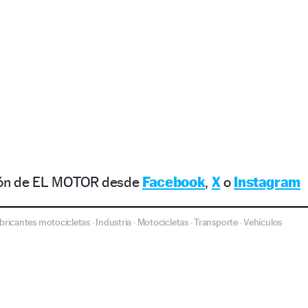
ción de EL MOTOR desde
Facebook
,
X
o
Instagram
bricantes motocicletas
Industria
Motocicletas
Transporte
Vehículos
·
·
·
·