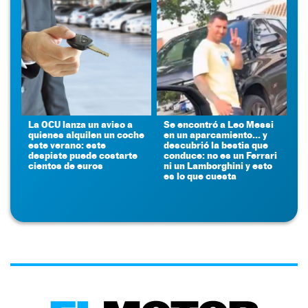
La OCU lanza un aviso a
Se encontró a Leo Messi
quienes alquilen un coche
en un aparcamiento... y
este verano: este
descubrió la bestia que
despiste puede costarte
conduce: no es un Ferrari
cientos de euros
ni un Lamborghini y esto
es lo que cuesta