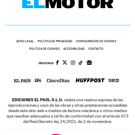
AVISO LEGAL
POLÍTICA DE PRIVACIDAD
CONFIGURACIÓN DE COOKIES
POLÍTICA DE COOKIES
ACCESIBILIDAD
CONTACTO
SÍGUENOS:
EDICIONES EL PAIS, S.L.U.
realiza una reserva expresa de las
reproducciones y usos de las obras y otras prestaciones accesibles
desde este sitio web a medios de lectura mecánica u otros medios
que resulten adecuados a tal fin de conformidad con el artículo 67.3
del Real Decreto-ley 24/2021, de 2 de noviembre.