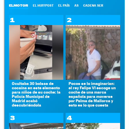
ELMOTOR
EL HUFFPOST
EL PAÍS
AS
CADENA SER
1
2
Ocultaba 30 bolsas de
Pocos se lo imaginarían:
cocaína en este elemento
el rey Felipe VI escoge un
para niños de su coche: la
coche de una marca
Policía Municipal de
española para moverse
Madrid acabó
por Palma de Mallorca y
descubriéndola
esto es lo que cuesta
3
4