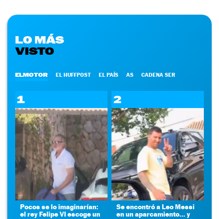
LO MÁS
VISTO
ELMOTOR
EL HUFFPOST
EL PAÍS
AS
CADENA SER
1
2
Pocos se lo imaginarían:
Se encontró a Leo Messi
el rey Felipe VI escoge un
en un aparcamiento... y