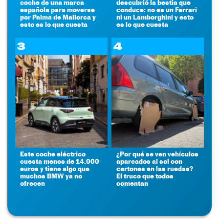
coche de una marca
descubrió la bestia que
española para moverse
conduce: no es un Ferrari
por Palma de Mallorca y
ni un Lamborghini y esto
esto es lo que cuesta
es lo que cuesta
3
4
Este coche eléctrico
¿Por qué se ven vehículos
cuesta menos de 14.000
aparcados al sol con
euros y tiene algo que
cartones en las ruedas?
muchos BMW ya no
El truco que todos
ofrecen
comentan