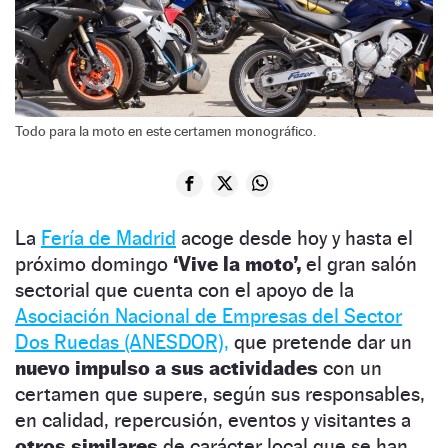
Todo para la moto en este certamen monográfico.
La
Fería de Madrid
acoge desde hoy y hasta el
próximo domingo
‘Vive la moto’,
el gran salón
sectorial que cuenta con el apoyo de la
Asociación Nacional de Empresas del Sector
Dos Ruedas (ANESDOR),
que pretende dar un
nuevo impulso a sus actividades
con un
certamen que supere, según sus responsables,
en calidad, repercusión, eventos y visitantes a
otros similares
de carácter local que se han