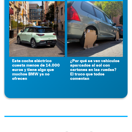
Este coche eléctrico
¿Por qué se ven vehículos
cuesta menos de 14.000
aparcados al sol con
euros y tiene algo que
cartones en las ruedas?
muchos BMW ya no
El truco que todos
ofrecen
comentan