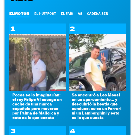
ELMOTOR
EL HUFFPOST
EL PAÍS
AS
CADENA SER
1
2
Pocos se lo imaginarían:
Se encontró a Leo Messi
el rey Felipe VI escoge un
en un aparcamiento... y
coche de una marca
descubrió la bestia que
española para moverse
conduce: no es un Ferrari
por Palma de Mallorca y
ni un Lamborghini y esto
esto es lo que cuesta
es lo que cuesta
3
4