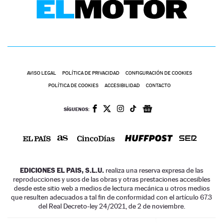
AVISO LEGAL
POLÍTICA DE PRIVACIDAD
CONFIGURACIÓN DE COOKIES
POLÍTICA DE COOKIES
ACCESIBILIDAD
CONTACTO
SÍGUENOS:
EDICIONES EL PAIS, S.L.U.
realiza una reserva expresa de las
reproducciones y usos de las obras y otras prestaciones accesibles
desde este sitio web a medios de lectura mecánica u otros medios
que resulten adecuados a tal fin de conformidad con el artículo 67.3
del Real Decreto-ley 24/2021, de 2 de noviembre.