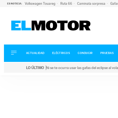
Volkswagen Touareg
Ruta 66
Caminata sorpresa
Gafa
ES NOTICIA:
ACTUALIDAD
ELÉCTRICOS
CONDUCIR
ACTUALIDAD
ELÉCTRICOS
CONDUCIR
PRUEBAS
PRUEBAS
Saltar
VIRALES
LO ÚLTIMO
Ni se te ocurra usar las gafas del eclipse al v
al
PODCAST
LO ÚLTIMO
Ni se te ocurra usar las gafas del eclipse al volant
contenido
MOTOS
TECNOLOGÍA
SUPERCOCHES
MOTORTV
PREMIOS
SERVICIOS