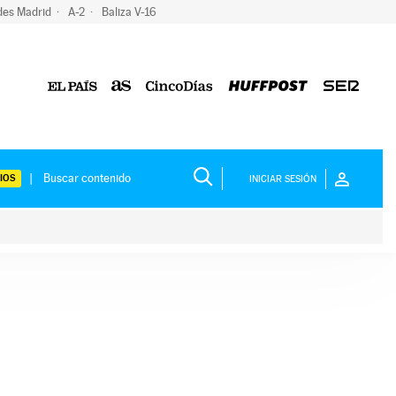
des Madrid
A-2
Baliza V-16
IOS
INICIAR SESIÓN