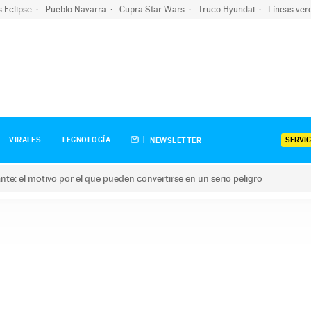
s Eclipse
Pueblo Navarra
Cupra Star Wars
Truco Hyundai
Líneas ver
SERVIC
VIRALES
TECNOLOGÍA
NEWSLETTER
olante: el motivo por el que pueden convertirse en un serio peligro
e: el motivo por el que pueden convertirse en un serio peligro