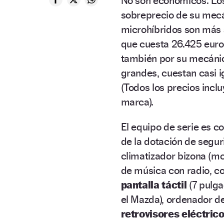
No son económicos. Los
sobreprecio de su mecán
microhíbridos son más s
que cuesta 26.425 euro
también por su mecánic
grandes, cuestan casi i
(Todos los precios incl
marca).
El equipo de serie es c
de la dotación de segu
climatizador bizona (m
de música con radio, c
pantalla táctil
(7 pulga
el Mazda), ordenador de
retrovisores eléctric