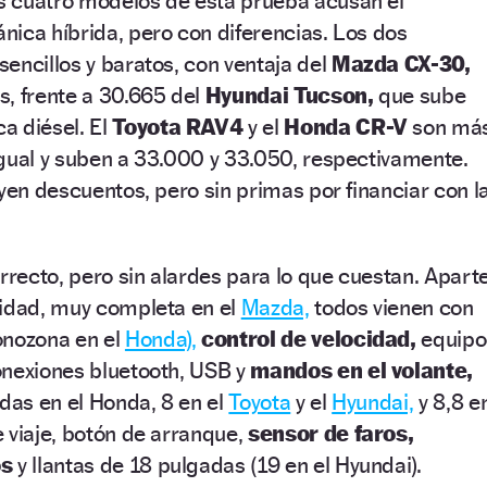
 cuatro modelos de esta prueba acusan el
ica híbrida, pero con diferencias. Los dos
encillos y baratos, con ventaja del
Mazda CX-30,
s, frente a 30.665 del
Hyundai Tucson,
que sube
a diésel. El
Toyota RAV4
y el
Honda CR-V
son má
gual y suben a 33.000 y 33.050, respectivamente.
uyen descuentos, pero sin primas por financiar con l
orrecto, pero sin alardes para lo que cuestan. Apart
ridad, muy completa en el
Mazda,
todos vienen con
onozona en el
Honda),
control de velocidad,
equipo
onexiones bluetooth, USB y
mandos en el volante,
das en el Honda, 8 en el
Toyota
y el
Hyundai,
y 8,8 e
 viaje, botón de arranque,
sensor de faros,
os
y llantas de 18 pulgadas (19 en el Hyundai).