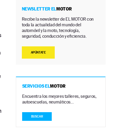
NEWSLETTER EL
MOTOR
Recibe la newsletter de EL MOTOR con
toda la actualidad del mundo del
automóvil y la moto, tecnología,
s
seguridad, conducción y eficiencia.
a
APÚNTATE
e
SERVICIOS EL
MOTOR
Encuentra los mejores talleres, seguros,
autoescuelas, neumáticos…
n
BUSCAR