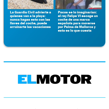
La Guardia Civil advierte a
Pocos se lo imaginarían:
quienes van a la playa:
el rey Felipe VI escoge un
nunca hagas esto con las
coche de una marca
llaves del coche, puede
española para moverse
arruinarte las vacaciones
por Palma de Mallorca y
esto es lo que cuesta