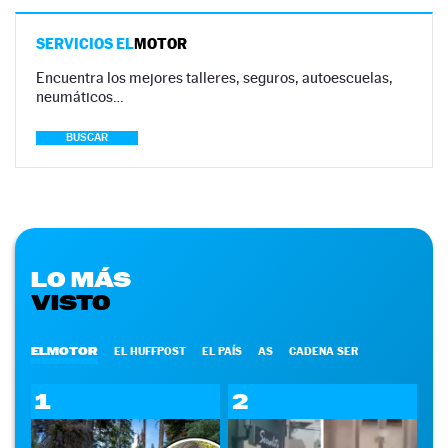
SERVICIOS EL
MOTOR
Encuentra los mejores talleres, seguros, autoescuelas,
neumáticos…
BUSCAR
LO MÁS
VISTO
ELMOTOR
EL HUFFPOST
EL PAÍS
AS
CADENA SER
1
2