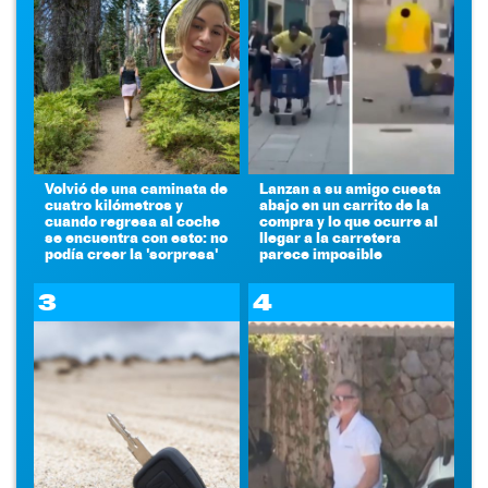
Volvió de una caminata de
Lanzan a su amigo cuesta
cuatro kilómetros y
abajo en un carrito de la
cuando regresa al coche
compra y lo que ocurre al
se encuentra con esto: no
llegar a la carretera
podía creer la 'sorpresa'
parece imposible
3
4