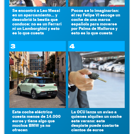
Se encontró a Leo Messi
Pocos se lo imaginarían:
en un aparcamiento... y
el rey Felipe VI escoge un
descubrió la bestia que
coche de una marca
conduce: no es un Ferrari
española para moverse
ni un Lamborghini y esto
por Palma de Mallorca y
es lo que cuesta
esto es lo que cuesta
3
4
Este coche eléctrico
La OCU lanza un aviso a
cuesta menos de 14.000
quienes alquilen un coche
euros y tiene algo que
este verano: este
muchos BMW ya no
despiste puede costarte
ofrecen
cientos de euros