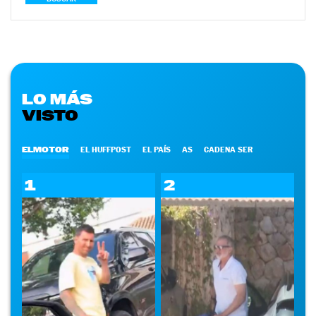
LO MÁS
VISTO
ELMOTOR
EL HUFFPOST
EL PAÍS
AS
CADENA SER
1
2