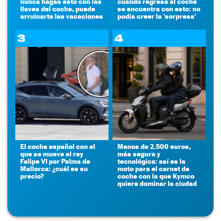
nunca hagas esto con las
cuando regresa al coche
llaves del coche, puede
se encuentra con esto: no
arruinarte las vacaciones
podía creer la 'sorpresa'
3
4
El coche español con el
Menos de 2.500 euros,
que se mueve el rey
más segura y
Felipe VI por Palma de
tecnológica: así es la
Mallorca: ¿cuál es su
moto para el carnet de
precio?
coche con la que Kymco
quiere dominar la ciudad