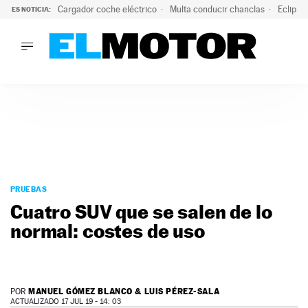
Cargador coche eléctrico
Multa conducir chanclas
Eclipse
ES NOTICIA:
LO ÚLTIMO
El hiperdeportivo que desafía todas las tendencias: V12 a
LO ÚLTIMO
El hiperdeportivo que desafía todas las tendencias: V12 at
ACTUALIDAD
ELÉCTRICOS
CONDUCIR
PRUEBAS
Saltar
VIRALES
al
PRUEBAS
PODCAST
contenido
Cuatro SUV que se salen de lo
MOTOS
normal: costes de uso
TECNOLOGÍA
SUPERCOCHES
MOTORTV
PREMIOS
MANUEL GÓMEZ BLANCO & LUIS PÉREZ-SALA
POR
SERVICIOS
ACTUALIZADO 17 JUL 19 - 14: 03