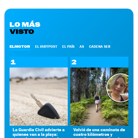
LO MÁS
VISTO
ELMOTOR
EL HUFFPOST
EL PAÍS
AS
CADENA SER
1
2
La Guardia Civil advierte a
Volvió de una caminata de
quienes van a la playa:
cuatro kilómetros y