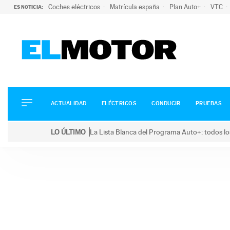
Coches eléctricos
Matrícula españa
Plan Auto+
VTC
ES NOTICIA:
ACTUALIDAD
ELÉCTRICOS
CONDUCIR
ACTUALIDAD
ELÉCTRICOS
CONDUCIR
PRUEBAS
PRUEBAS
Saltar
VIRALES
LO ÚLTIMO
La Lista Blanca del Programa Auto+: todos lo
al
PODCAST
LO ÚLTIMO
La Lista Blanca del Programa Auto+: todos los coc
contenido
MOTOS
TECNOLOGÍA
SUPERCOCHES
MOTORTV
PREMIOS
SERVICIOS