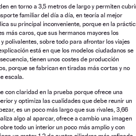
en en torno a 3,5 metros de largo y permiten cubri
porte familiar del día a día, en teoría al mejor
dica su principal inconveniente, porque en la prácti
eces más caros, que sus hermanos mayores los
 y polivalentes, sobre todo para afrontar los viajes
xplicación está en que los modelos ciudadanos se
secuencia, tienen unos costes de producción
rios, porque se fabrican en tiradas más cortas y no
e escala.
e con claridad en la prueba porque ofrece una
erior y optimiza las cualidades que debe reunir un
ezar, es un poco más largo que sus rivales, 3,66
aliza algo al aparcar, ofrece a cambio una imagen
bre todo un interior un poco más amplio y con
iene un motor 1.2 de cuatro cilindros más refinado