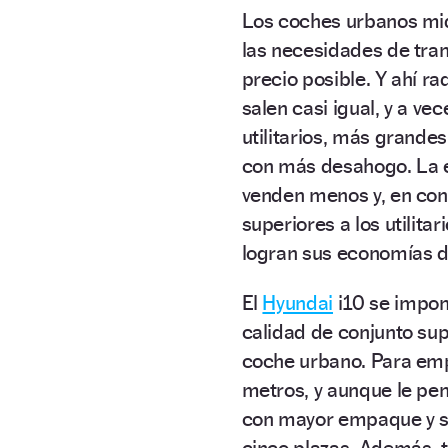
Los coches urbanos mid
las necesidades de trans
precio posible. Y ahí ra
salen casi igual, y a v
utilitarios, más grandes
con más desahogo. La e
venden menos y, en con
superiores a los utilita
logran sus economías d
El
Hyundai
i10 se impon
calidad de conjunto sup
coche urbano. Para emp
metros, y aunque le pen
con mayor empaque y so
cinco plazas. Además, t