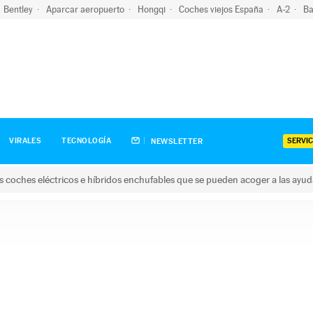
Bentley
Aparcar aeropuerto
Hongqi
Coches viejos España
A-2
Ba
SERVIC
VIRALES
TECNOLOGÍA
NEWSLETTER
s coches eléctricos e híbridos enchufables que se pueden acoger a las ayu
hes eléctricos e híbridos enchufables que se pueden acoger a la