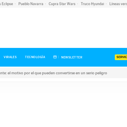
s Eclipse
Pueblo Navarra
Cupra Star Wars
Truco Hyundai
Líneas ver
SERVIC
VIRALES
TECNOLOGÍA
NEWSLETTER
olante: el motivo por el que pueden convertirse en un serio peligro
e: el motivo por el que pueden convertirse en un serio peligro