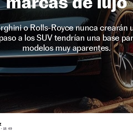
marcas de lujo
orghini o Rolls-Royce nunca crearán 
paso a los SUV tendrían una base par
modelos muy aparentes.
Z
- 18: 49