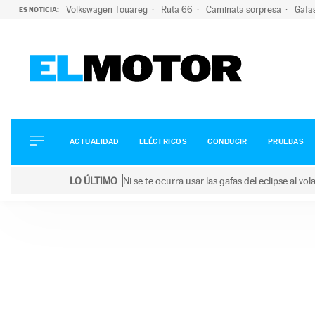
Volkswagen Touareg
Ruta 66
Caminata sorpresa
Gafa
ES NOTICIA:
ACTUALIDAD
ELÉCTRICOS
CONDUCIR
ACTUALIDAD
ELÉCTRICOS
CONDUCIR
PRUEBAS
PRUEBAS
Saltar
VIRALES
LO ÚLTIMO
Ni se te ocurra usar las gafas del eclipse al v
al
PODCAST
LO ÚLTIMO
Ni se te ocurra usar las gafas del eclipse al volant
contenido
MOTOS
TECNOLOGÍA
SUPERCOCHES
MOTORTV
PREMIOS
SERVICIOS