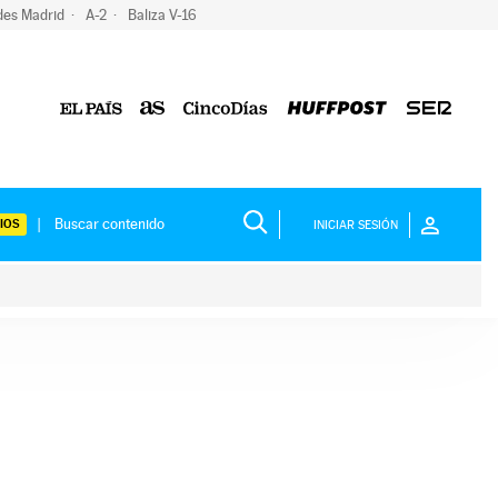
des Madrid
A-2
Baliza V-16
IOS
INICIAR SESIÓN