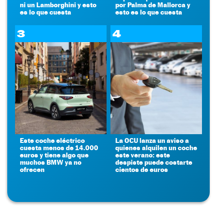
ni un Lamborghini y esto
por Palma de Mallorca y
es lo que cuesta
esto es lo que cuesta
3
4
Este coche eléctrico
La OCU lanza un aviso a
cuesta menos de 14.000
quienes alquilen un coche
euros y tiene algo que
este verano: este
muchos BMW ya no
despiste puede costarte
ofrecen
cientos de euros