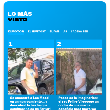
LO MÁS
VISTO
ELMOTOR
EL HUFFPOST
EL PAÍS
AS
CADENA SER
1
2
Se encontró a Leo Messi
Pocos se lo imaginarían:
en un aparcamiento... y
el rey Felipe VI escoge un
descubrió la bestia que
coche de una marca
conduce: no es un Ferrari
española para moverse