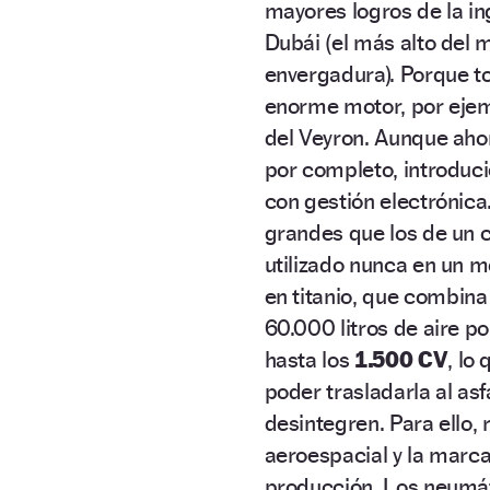
mayores logros de la ing
Dubái (el más alto del
envergadura). Porque t
enorme motor, por eje
del Veyron. Aunque ahor
por completo, introduc
con gestión electrónica
grandes que los de un 
utilizado nunca en un m
en titanio, que combina
60.000 litros de aire po
hasta los
1.500 CV
, lo
poder trasladarla al as
desintegren. Para ello,
aeroespacial y la marca
producción. Los neumát