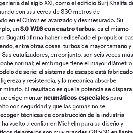
eniería del siglo XXI, como el edificio Burj Khalifa d
 mundo con sus cerca de 830 metros de
odo en el Chiron es avanzado y desmesurado. Su
mplo, un
8.0 W16 con cuatro turbos
, es el mismo
a Bugatti afirma haber rediseñado el propulsor cas
iendo, entre otras cosas, turbos de mayor tamaño y
. Sus catalizadores, en conjunto, son seis veces má
coche normal; el embrague tiene el mayor diámetro
odelo de serie; el sistema de escape está fabricado
 ligereza y resistencia, y la mecánica absorbe
r minuto. El resultado es que la potencia se dispara
 que exige montar
neumáticos especiales
para
falto con seguridad y que las gomas no se
 recogen técnicas de construcción de la industria
 ha vuelto a confiar en Michelin para su diseño y
icos delanteros son muy grandes (285/30 en llant