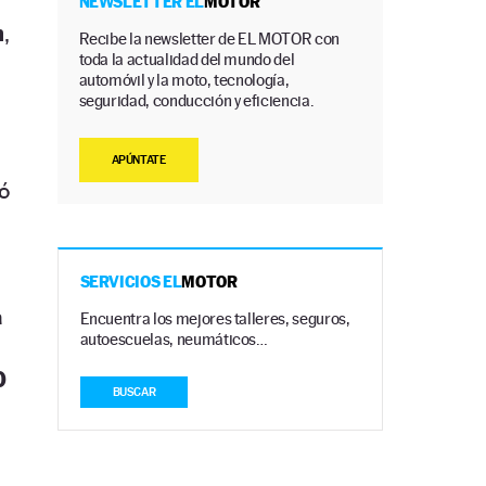
NEWSLETTER EL
MOTOR
n
,
Recibe la newsletter de EL MOTOR con
toda la actualidad del mundo del
automóvil y la moto, tecnología,
seguridad, conducción y eficiencia.
APÚNTATE
ó
SERVICIOS EL
MOTOR
a
Encuentra los mejores talleres, seguros,
autoescuelas, neumáticos…
0
BUSCAR