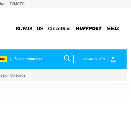
che
ZXMOTO
IOS
INICIAR SESIÓN
os por 36 euros
los niños por 36 euros