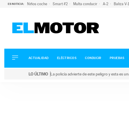
Niños coche
Smart #2
Multa conducir
A-2
Baliza V
ES NOTICIA:
ACTUALIDAD
ELÉCTRICOS
CONDUCIR
ACTUALIDAD
ELÉCTRICOS
CONDUCIR
PRUEBAS
PRUEBAS
Saltar
VIRALES
LO ÚLTIMO
La policía advierte de este peligro y esta es 
al
PODCAST
LO ÚLTIMO
La policía advierte de este peligro y esta es una bu
contenido
MOTOS
TECNOLOGÍA
SUPERCOCHES
MOTORTV
PREMIOS
SERVICIOS