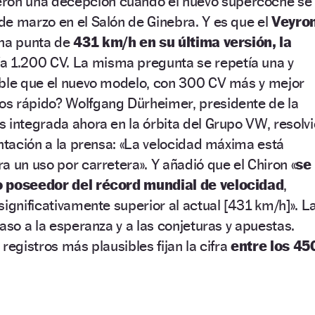
ron una decepción cuando el nuevo supercoche se
e marzo en el Salón de Ginebra. Y es que el
Veyro
una punta de
431 km/h en su última versión, la
ía 1.200 CV. La misma pregunta se repetía una y
ible que el nuevo modelo, con 300 CV más y mejor
s rápido? Wolfgang Dürheimer, presidente de la
 integrada ahora en la órbita del Grupo VW, resolvi
entación a la prensa: «La velocidad máxima está
a un uso por carretera». Y añadió que el Chiron «
se
o poseedor del récord mundial de velocidad
,
significativamente superior al actual [431 km/h]». L
aso a la esperanza y a las conjeturas y apuestas.
registros más plausibles fijan la cifra
entre los 45