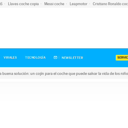
-16
Llaves coche copia
Messi coche
Leapmotor
Cristiano Ronaldo co
SERVIC
VIRALES
TECNOLOGÍA
NEWSLETTER
una buena solución: un cojín para el coche que puede salvar la vida de los niñ
ena solución: un cojín para el coche que puede salvar la vida de 