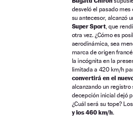
Bugatti Chiron
supusie
desveló el pasado mes d
su antecesor, alcanzó 
Super Sport
, que rend
otra vez. ¿Cómo es pos
aerodinámica, sea meno
marca de origen francés
la incógnita en la pres
limitada a 420 km/h par
convertirá en el nuev
alcanzando un registro 
decepción inicial dejó p
¿Cuál será su tope? Los 
y los 460 km/h
.