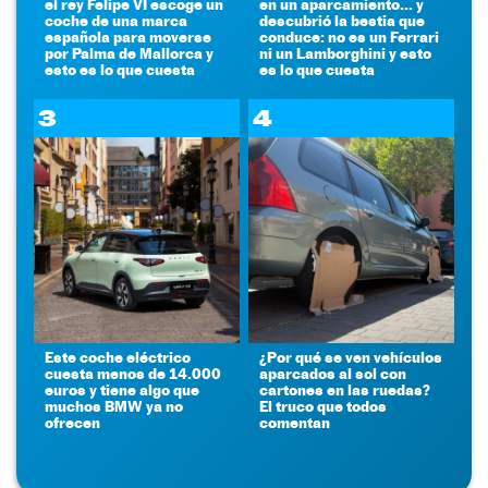
el rey Felipe VI escoge un
en un aparcamiento... y
coche de una marca
descubrió la bestia que
española para moverse
conduce: no es un Ferrari
por Palma de Mallorca y
ni un Lamborghini y esto
esto es lo que cuesta
es lo que cuesta
3
4
Este coche eléctrico
¿Por qué se ven vehículos
cuesta menos de 14.000
aparcados al sol con
euros y tiene algo que
cartones en las ruedas?
muchos BMW ya no
El truco que todos
ofrecen
comentan