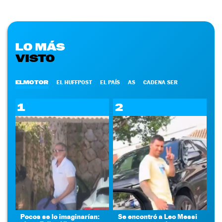
LO MÁS
VISTO
ELMOTOR
EL HUFFPOST
EL PAÍS
AS
CADENA SER
1
2
Pocos se lo imaginarían:
Se encontró a Leo Messi