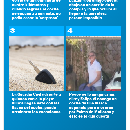
Volvió de una caminata de
Lanzan a su amigo cuesta
cuatro kilómetros y
abajo en un carrito de la
cuando regresa al coche
compra y lo que ocurre al
se encuentra con esto: no
llegar a la carretera
podía creer la 'sorpresa'
parece imposible
3
4
La Guardia Civil advierte a
Pocos se lo imaginarían:
quienes van a la playa:
el rey Felipe VI escoge un
nunca hagas esto con las
coche de una marca
llaves del coche, puede
española para moverse
arruinarte las vacaciones
por Palma de Mallorca y
esto es lo que cuesta