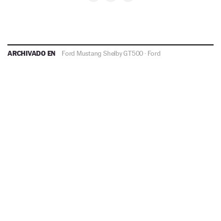
ARCHIVADO EN
Ford Mustang Shelby GT500
·
Ford