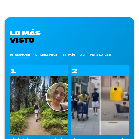
LO MÁS
VISTO
ELMOTOR
EL HUFFPOST
EL PAÍS
AS
CADENA SER
1
2