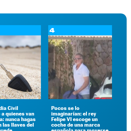
4
ia Civil
Pocos se lo
 a quienes van
imaginarían: el rey
ya: nunca hagas
Felipe VI escoge un
 las llaves del
coche de una marca
puede
española para moverse