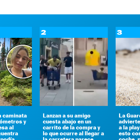
2
3
a caminata
Lanzan a su amigo
La Guard
lómetros y
cuesta abajo en un
advierte
sa al
carrito de la compra y
a la pla
cuentra
lo que ocurre al llegar a
esto con
 podía
la carretera parece
coche, 