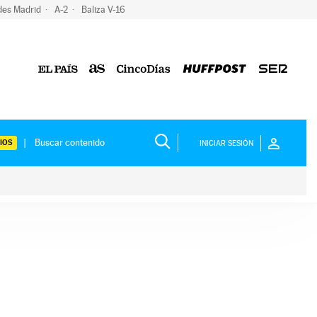
des Madrid
A-2
Baliza V-16
IOS
INICIAR SESIÓN