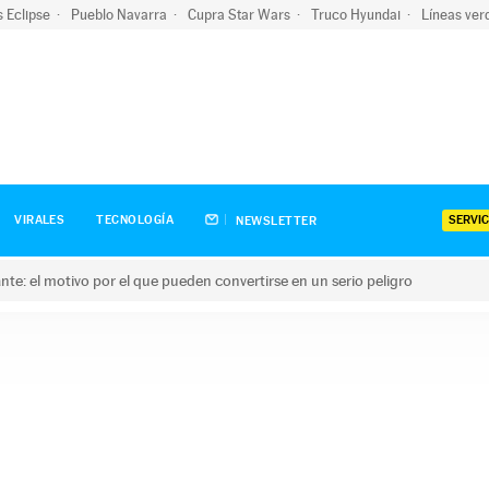
s Eclipse
Pueblo Navarra
Cupra Star Wars
Truco Hyundai
Líneas ver
SERVIC
VIRALES
TECNOLOGÍA
NEWSLETTER
olante: el motivo por el que pueden convertirse en un serio peligro
e: el motivo por el que pueden convertirse en un serio peligro