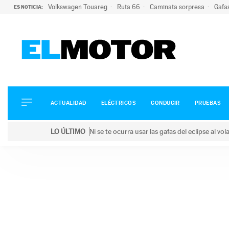
Volkswagen Touareg
Ruta 66
Caminata sorpresa
Gafa
ES NOTICIA:
ACTUALIDAD
ELÉCTRICOS
CONDUCIR
ACTUALIDAD
ELÉCTRICOS
CONDUCIR
PRUEBAS
PRUEBAS
Saltar
VIRALES
LO ÚLTIMO
Ni se te ocurra usar las gafas del eclipse al v
al
PODCAST
LO ÚLTIMO
Ni se te ocurra usar las gafas del eclipse al volant
contenido
MOTOS
TECNOLOGÍA
SUPERCOCHES
MOTORTV
PREMIOS
SERVICIOS