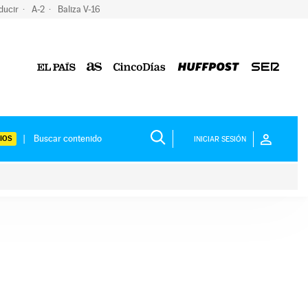
ducir
A-2
Baliza V-16
IOS
INICIAR SESIÓN
ium