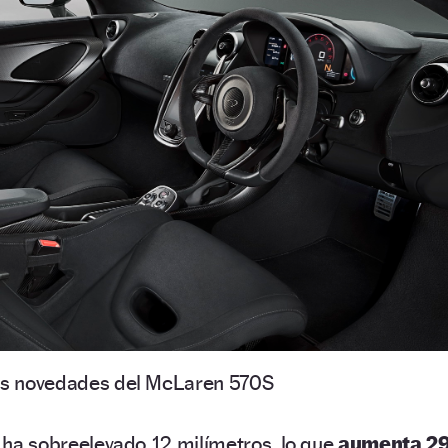
s novedades del McLaren 570S
se ha sobreelevado 12 milímetros, lo que
aumenta 2