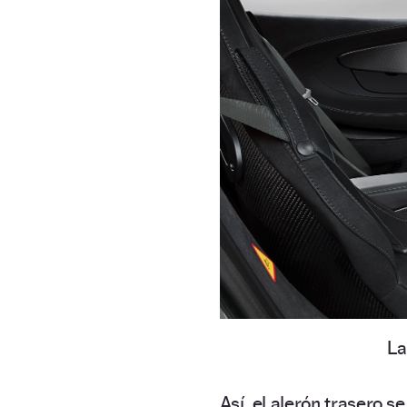
La
Así, el alerón trasero 