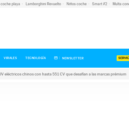
 coche playa
Lamborghini Revuelto
Niños coche
Smart #2
Multa con
SERVIC
VIRALES
TECNOLOGÍA
NEWSLETTER
V eléctricos chinos con hasta 551 CV que desafían a las marcas prémium
tricos chinos con hasta 551 CV que desafían a las marcas prém