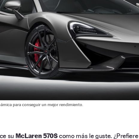
ámica para conseguir un mejor rendimiento.
ice su
McLaren 570S
como más le guste. ¿Prefiere