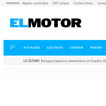
Alquilar coche Ibiza
DGT eclipse
Coches chinos
Llaves
ES NOTICIA:
ACTUALIDAD
ELÉCTRICOS
CONDUCIR
ACTUALIDAD
ELÉCTRICOS
CONDUCIR
PRUEBAS
PRUEBAS
Saltar
VIRALES
LO ÚLTIMO
Hongqi prepara su desembarco en España: SU
al
PODCAST
LO ÚLTIMO
Hongqi prepara su desembarco en España: SUV eléc
contenido
MOTOS
TECNOLOGÍA
SUPERCOCHES
MOTORTV
PREMIOS
SERVICIOS