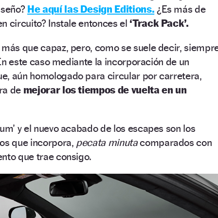
diseño?
He aquí las Design Editions.
¿Es más de
n circuito? Instale entonces el
‘Track Pack’.
o más que capaz, pero, como se suele decir, siempr
. En este caso mediante la incorporación de un
e, aún homologado para circular por carretera,
ora de
mejorar los tiempos de vuelta en un
ium’ y el nuevo acabado de los escapes son los
cos que incorpora,
pecata minuta
comparados con
nto que trae consigo.