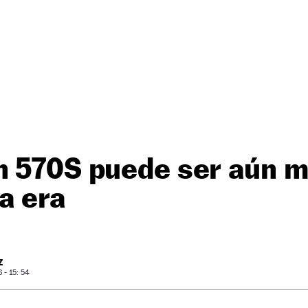
n 570S puede ser aún m
ya era
Z
- 15: 54