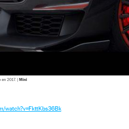
Mini
 en 2017. |
om/watch?v=FkttKbs36Bk