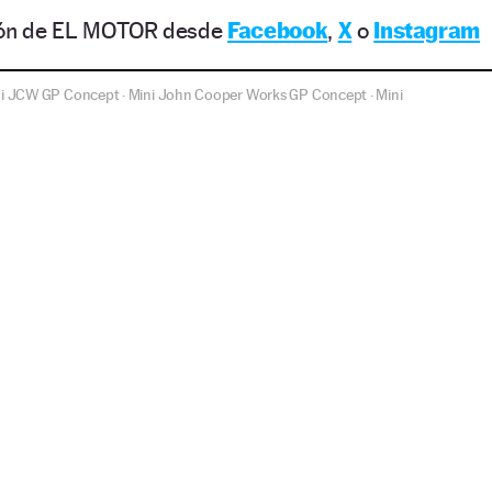
ción de EL MOTOR desde
Facebook
,
X
o
Instagram
ni JCW GP Concept
Mini John Cooper Works GP Concept
Mini
·
·