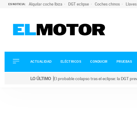
Alquilar coche Ibiza
DGT eclipse
Coches chinos
Llaves
ES NOTICIA:
ACTUALIDAD
ELÉCTRICOS
CONDUCIR
ACTUALIDAD
ELÉCTRICOS
CONDUCIR
PRUEBAS
PRUEBAS
Saltar
VIRALES
LO ÚLTIMO
El probable colapso tras el eclipse: la DGT p
al
PODCAST
LO ÚLTIMO
El probable colapso tras el eclipse: la DGT prevé u
contenido
MOTOS
TECNOLOGÍA
SUPERCOCHES
MOTORTV
PREMIOS
SERVICIOS