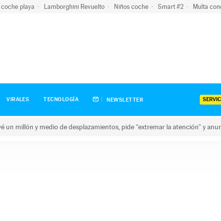
 coche playa
Lamborghini Revuelto
Niños coche
Smart #2
Multa con
SERVIC
VIRALES
TECNOLOGÍA
NEWSLETTER
revé un millón y medio de desplazamientos, pide “extremar la atención” y anu
n millón y medio de desplazamientos, pide “extremar la atención”