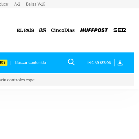
ducir
A-2
Baliza V-16
IOS
INICIAR SESIÓN
ncia controles espe
 y anuncia controles espe