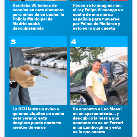
Ocultaba 30 bolsas de
Pocos se lo imaginarían:
cocaína en este elemento
el rey Felipe VI escoge un
para niños de su coche: la
coche de una marca
Policía Municipal de
española para moverse
Madrid acabó
por Palma de Mallorca y
descubriéndola
esto es lo que cuesta
3
4
La OCU lanza un aviso a
Se encontró a Leo Messi
quienes alquilen un coche
en un aparcamiento... y
este verano: este
descubrió la bestia que
despiste puede costarte
conduce: no es un Ferrari
cientos de euros
ni un Lamborghini y esto
es lo que cuesta