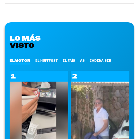
LO MÁS
VISTO
ELMOTOR
EL HUFFPOST
EL PAÍS
AS
CADENA SER
1
2