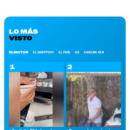
LO MÁS
VISTO
ELMOTOR
EL HUFFPOST
EL PAÍS
AS
CADENA SER
1
2