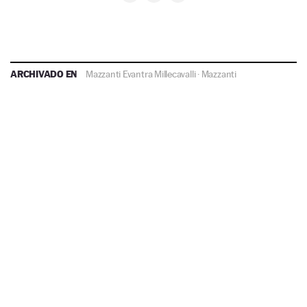
ARCHIVADO EN
Mazzanti Evantra Millecavalli
·
Mazzanti