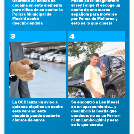
Ocultaba 30 bolsas de
Pocos se lo imaginarían:
cocaína en este elemento
el rey Felipe VI escoge un
para niños de su coche: la
coche de una marca
Policía Municipal de
española para moverse
Madrid acabó
por Palma de Mallorca y
descubriéndola
esto es lo que cuesta
3
4
La OCU lanza un aviso a
Se encontró a Leo Messi
quienes alquilen un coche
en un aparcamiento... y
este verano: este
descubrió la bestia que
despiste puede costarte
conduce: no es un Ferrari
cientos de euros
ni un Lamborghini y esto
es lo que cuesta