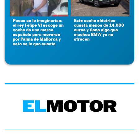
Pocos se lo imaginarían:
Este coche eléctrico
el rey Felipe VI escoge un
cuesta menos de 14.000
coche de una marca
euros y tiene algo que
española para moverse
muchos BMW ya no
por Palma de Mallorca y
ofrecen
esto es lo que cuesta