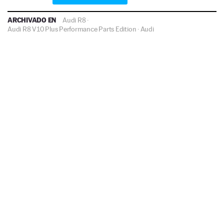
ARCHIVADO EN
Audi R8
·
Audi R8 V10 Plus Performance Parts Edition
·
Audi