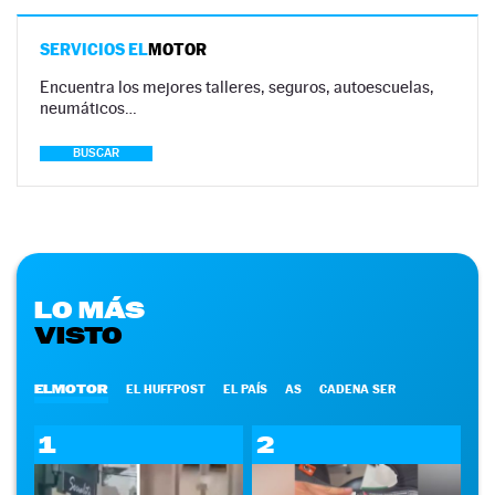
SERVICIOS EL
MOTOR
Encuentra los mejores talleres, seguros, autoescuelas,
neumáticos…
BUSCAR
LO MÁS
VISTO
ELMOTOR
EL HUFFPOST
EL PAÍS
AS
CADENA SER
1
2