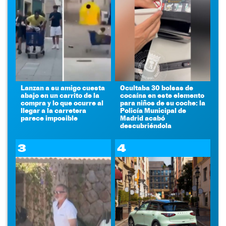
Lanzan a su amigo cuesta
Ocultaba 30 bolsas de
abajo en un carrito de la
cocaína en este elemento
compra y lo que ocurre al
para niños de su coche: la
llegar a la carretera
Policía Municipal de
parece imposible
Madrid acabó
descubriéndola
3
4