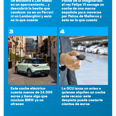
Se encontró a Leo Messi
Pocos se lo imaginarían:
en un aparcamiento... y
el rey Felipe VI escoge un
descubrió la bestia que
coche de una marca
conduce: no es un Ferrari
española para moverse
ni un Lamborghini y esto
por Palma de Mallorca y
es lo que cuesta
esto es lo que cuesta
3
4
Este coche eléctrico
La OCU lanza un aviso a
cuesta menos de 14.000
quienes alquilen un coche
euros y tiene algo que
este verano: este
muchos BMW ya no
despiste puede costarte
ofrecen
cientos de euros