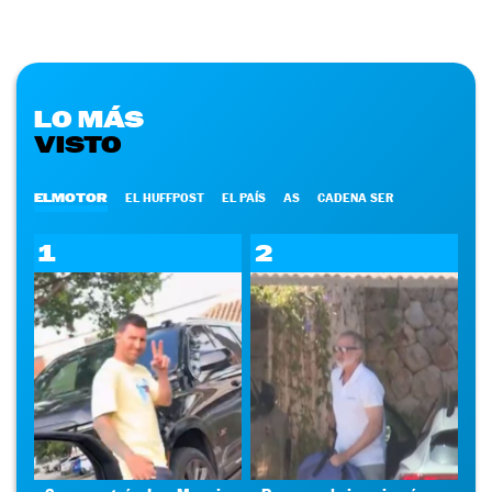
LO MÁS
VISTO
ELMOTOR
EL HUFFPOST
EL PAÍS
AS
CADENA SER
1
2