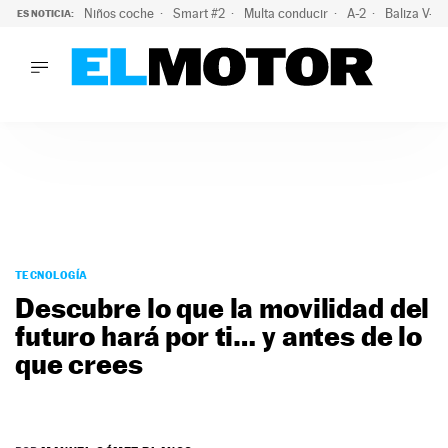
Niños coche
Smart #2
Multa conducir
A-2
Baliza V-1
ES NOTICIA:
LO ÚLTIMO
La policía advierte de este peligro y esta es una buena soluc
LO ÚLTIMO
La policía advierte de este peligro y esta es una buena soluci
ACTUALIDAD
ELÉCTRICOS
CONDUCIR
PRUEBAS
Saltar
VIRALES
al
TECNOLOGÍA
PODCAST
contenido
Descubre lo que la movilidad del
MOTOS
futuro hará por ti… y antes de lo
TECNOLOGÍA
que crees
SUPERCOCHES
MOTORTV
PREMIOS
SERVICIOS