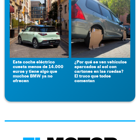
Este coche eléctrico
¿Por qué se ven vehículos
cuesta menos de 14.000
aparcados al sol con
euros y tiene algo que
cartones en las ruedas?
muchos BMW ya no
El truco que todos
ofrecen
comentan