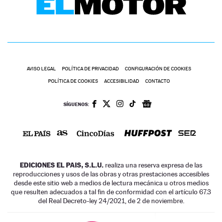
AVISO LEGAL
POLÍTICA DE PRIVACIDAD
CONFIGURACIÓN DE COOKIES
POLÍTICA DE COOKIES
ACCESIBILIDAD
CONTACTO
SÍGUENOS:
EDICIONES EL PAIS, S.L.U.
realiza una reserva expresa de las
reproducciones y usos de las obras y otras prestaciones accesibles
desde este sitio web a medios de lectura mecánica u otros medios
que resulten adecuados a tal fin de conformidad con el artículo 67.3
del Real Decreto-ley 24/2021, de 2 de noviembre.