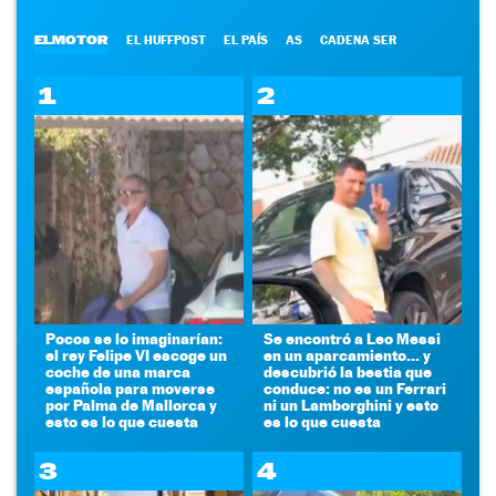
ELMOTOR
EL HUFFPOST
EL PAÍS
AS
CADENA SER
1
2
Pocos se lo imaginarían:
Se encontró a Leo Messi
el rey Felipe VI escoge un
en un aparcamiento... y
coche de una marca
descubrió la bestia que
española para moverse
conduce: no es un Ferrari
por Palma de Mallorca y
ni un Lamborghini y esto
esto es lo que cuesta
es lo que cuesta
3
4