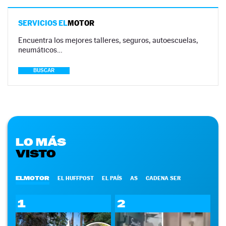
SERVICIOS EL
MOTOR
Encuentra los mejores talleres, seguros, autoescuelas,
neumáticos…
BUSCAR
LO MÁS
VISTO
ELMOTOR
EL HUFFPOST
EL PAÍS
AS
CADENA SER
1
2