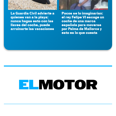
La Guardia Civil advierte a
Pocos se lo imaginarían:
quienes van a la playa:
el rey Felipe VI escoge un
nunca hagas esto con las
coche de una marca
llaves del coche, puede
española para moverse
arruinarte las vacaciones
por Palma de Mallorca y
esto es lo que cuesta