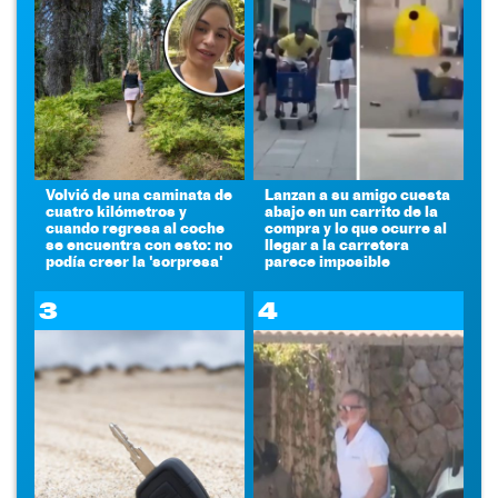
Volvió de una caminata de
Lanzan a su amigo cuesta
cuatro kilómetros y
abajo en un carrito de la
cuando regresa al coche
compra y lo que ocurre al
se encuentra con esto: no
llegar a la carretera
podía creer la 'sorpresa'
parece imposible
3
4