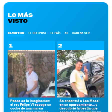
LO MÁS
VISTO
ELMOTOR
EL HUFFPOST
EL PAÍS
AS
CADENA SER
1
2
Pocos se lo imaginarían:
Se encontró a Leo Messi
el rey Felipe VI escoge un
en un aparcamiento... y
coche de una marca
descubrió la bestia que
española para moverse
conduce: no es un Ferrari