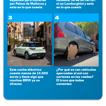
por Palma de Mallorca y
ni un Lamborghini y esto
esto es lo que cuesta
es lo que cuesta
3
4
Este coche eléctrico
¿Por qué se ven vehículos
cuesta menos de 14.000
aparcados al sol con
euros y tiene algo que
cartones en las ruedas?
muchos BMW ya no
El truco que todos
ofrecen
comentan