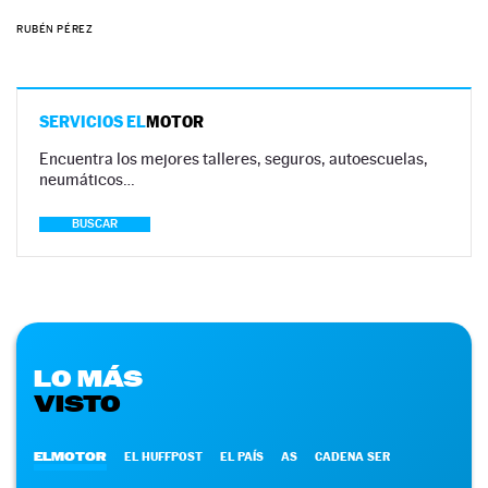
RUBÉN PÉREZ
SERVICIOS EL
MOTOR
Encuentra los mejores talleres, seguros, autoescuelas,
neumáticos…
BUSCAR
LO MÁS
VISTO
ELMOTOR
EL HUFFPOST
EL PAÍS
AS
CADENA SER