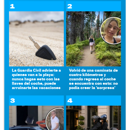
1
2
La Guardia Civil advierte a
Volvió de una caminata de
quienes van a la playa:
cuatro kilómetros y
nunca hagas esto con las
cuando regresa al coche
llaves del coche, puede
se encuentra con esto: no
arruinarte las vacaciones
podía creer la 'sorpresa'
3
4