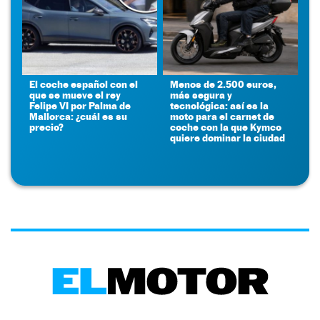
El coche español con el
Menos de 2.500 euros,
que se mueve el rey
más segura y
Felipe VI por Palma de
tecnológica: así es la
Mallorca: ¿cuál es su
moto para el carnet de
precio?
coche con la que Kymco
quiere dominar la ciudad