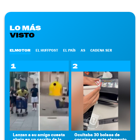
LO MÁS
VISTO
ELMOTOR
EL HUFFPOST
EL PAÍS
AS
CADENA SER
1
2
Lanzan a su amigo cuesta
Ocultaba 30 bolsas de
abajo en un carrito de la
cocaína en este elemento