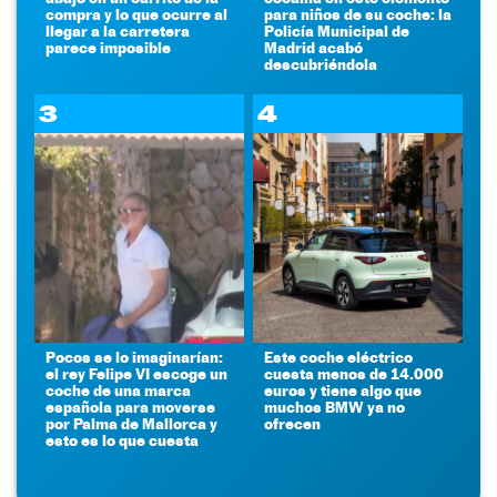
compra y lo que ocurre al
para niños de su coche: la
llegar a la carretera
Policía Municipal de
parece imposible
Madrid acabó
descubriéndola
3
4
Pocos se lo imaginarían:
Este coche eléctrico
el rey Felipe VI escoge un
cuesta menos de 14.000
coche de una marca
euros y tiene algo que
española para moverse
muchos BMW ya no
por Palma de Mallorca y
ofrecen
esto es lo que cuesta