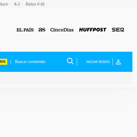
ducir
A-2
Baliza V-16
IOS
INICIAR SESIÓN
ium