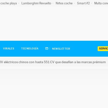
 coche playa
Lamborghini Revuelto
Niños coche
Smart #2
Multa con
SERVIC
VIRALES
TECNOLOGÍA
NEWSLETTER
V eléctricos chinos con hasta 551 CV que desafían a las marcas prémium
tricos chinos con hasta 551 CV que desafían a las marcas prém