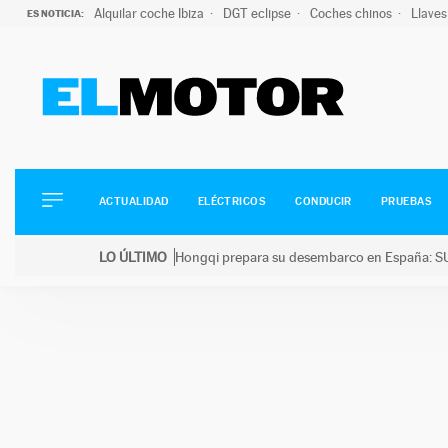
Alquilar coche Ibiza
DGT eclipse
Coches chinos
Llaves
ES NOTICIA:
ACTUALIDAD
ELÉCTRICOS
CONDUCIR
ACTUALIDAD
ELÉCTRICOS
CONDUCIR
PRUEBAS
PRUEBAS
Saltar
VIRALES
LO ÚLTIMO
Hongqi prepara su desembarco en España: SU
al
PODCAST
LO ÚLTIMO
Hongqi prepara su desembarco en España: SUV eléc
contenido
MOTOS
TECNOLOGÍA
SUPERCOCHES
MOTORTV
PREMIOS
SERVICIOS