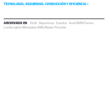
TECNOLOGÍA, SEGURIDAD, CONDUCCIÓN Y EFICIENCIA.
ARCHIVADO EN
6to6
·
Deportivos
·
Eventos
·
Audi
BMW
Ferrari
Lamborghini
Mercedes-AMG
Nissan
Porsche