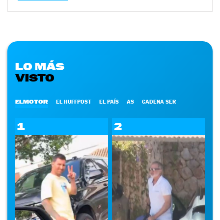
LO MÁS
VISTO
ELMOTOR
EL HUFFPOST
EL PAÍS
AS
CADENA SER
1
2