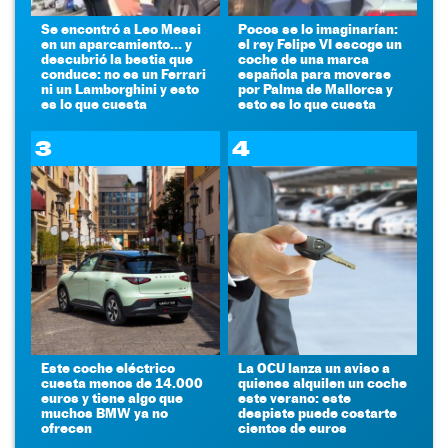
Se encontró a Leo Messi
Pocos se lo imaginarían:
en un aparcamiento... y
el rey Felipe VI escoge un
descubrió la bestia que
coche de una marca
conduce: no es un Ferrari
española para moverse
ni un Lamborghini y esto
por Palma de Mallorca y
es lo que cuesta
esto es lo que cuesta
3
4
Este coche eléctrico
La OCU lanza un aviso a
cuesta menos de 14.000
quienes alquilen un coche
euros y tiene algo que
este verano: este
muchos BMW ya no
despiste puede costarte
ofrecen
cientos de euros