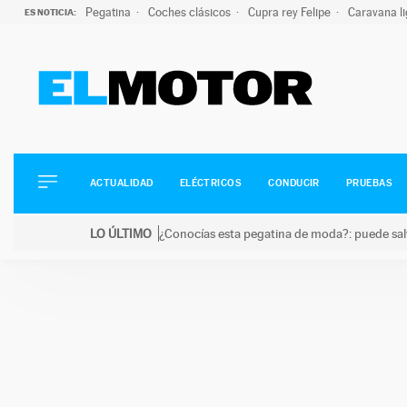
Pegatina
Coches clásicos
Cupra rey Felipe
Caravana l
ES NOTICIA:
ACTUALIDAD
ELÉCTRICOS
CONDUCIR
ACTUALIDAD
ELÉCTRICOS
CONDUCIR
PRUEBAS
PRUEBAS
Saltar
VIRALES
LO ÚLTIMO
¿Conocías esta pegatina de moda?: puede salv
al
PODCAST
LO ÚLTIMO
¿Conocías esta pegatina de moda?: puede salvar tu
contenido
MOTOS
TECNOLOGÍA
SUPERCOCHES
MOTORTV
PREMIOS
SERVICIOS