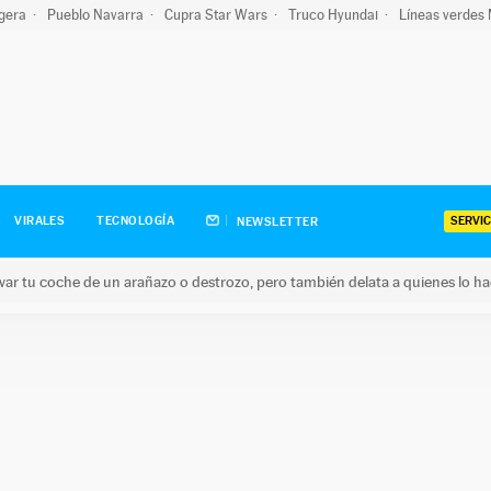
igera
Pueblo Navarra
Cupra Star Wars
Truco Hyundai
Líneas verdes
SERVIC
VIRALES
TECNOLOGÍA
NEWSLETTER
ar tu coche de un arañazo o destrozo, pero también delata a quienes lo h
 coche de un arañazo o destrozo, pero también delata a quienes 