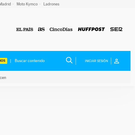
 Madrid
Moto Kymco
Ladrones
IOS
INICIAR SESIÓN
acen
lo hacen