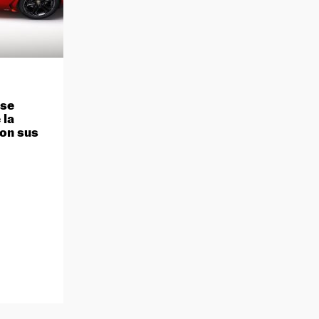
 se
 la
on sus