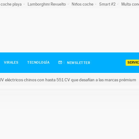
 coche playa
Lamborghini Revuelto
Niños coche
Smart #2
Multa con
SERVIC
VIRALES
TECNOLOGÍA
NEWSLETTER
V eléctricos chinos con hasta 551 CV que desafían a las marcas prémium
tricos chinos con hasta 551 CV que desafían a las marcas prém