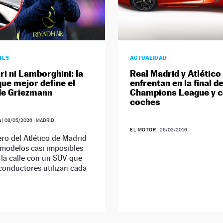
HES
ACTUALIDAD
ri ni Lamborghini: la
Real Madrid y Atlético
ue mejor define el
enfrentan en la final de
de Griezmann
Champions League y c
coches
A
|
08/05/2026
| MADRID
EL MOTOR
|
26/05/2016
ero del Atlético de Madrid
modelos casi imposibles
 la calle con un SUV que
conductores utilizan cada