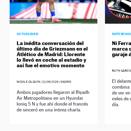
ACTUALIDAD
SUPERCOC
La inédita conversación del
Ni Ferra
último día de Griezmann en el
marca q
Atlético de Madrid: Llorente
garaje 
lo llevó en coche al estadio y
así fue el emotivo momento
RUTH GARCÍ
El delant
NICOLE OLGUÍN
|
22/06/2026
| MADRID
combina 
Ambos jugadores llegaron al Riyadh
de ver en
Air Metropolitano en un Hyundai
miles de 
Ioniq 5 N y fue ahí donde el francés
día.
de sinceró en una íntima charla.