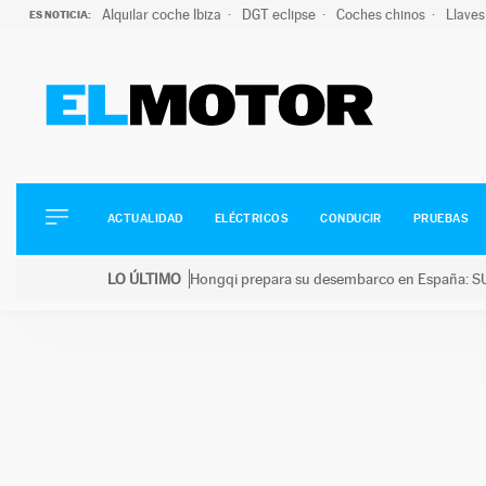
Alquilar coche Ibiza
DGT eclipse
Coches chinos
Llaves
ES NOTICIA:
ACTUALIDAD
ELÉCTRICOS
CONDUCIR
ACTUALIDAD
ELÉCTRICOS
CONDUCIR
PRUEBAS
PRUEBAS
Saltar
VIRALES
LO ÚLTIMO
Hongqi prepara su desembarco en España: SU
al
PODCAST
LO ÚLTIMO
Hongqi prepara su desembarco en España: SUV eléc
contenido
MOTOS
TECNOLOGÍA
SUPERCOCHES
MOTORTV
PREMIOS
SERVICIOS