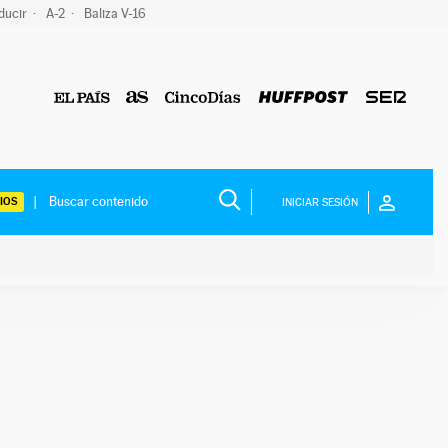
ducir
A-2
Baliza V-16
IOS
INICIAR SESIÓN
ium