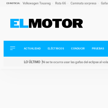
Volkswagen Touareg
Ruta 66
Caminata sorpresa
Gafa
ES NOTICIA:
ACTUALIDAD
ELÉCTRICOS
CONDUCIR
ACTUALIDAD
ELÉCTRICOS
CONDUCIR
PRUEBAS
PRUEBAS
Saltar
VIRALES
LO ÚLTIMO
Ni se te ocurra usar las gafas del eclipse al v
al
PODCAST
LO ÚLTIMO
Ni se te ocurra usar las gafas del eclipse al volant
contenido
MOTOS
TECNOLOGÍA
SUPERCOCHES
MOTORTV
PREMIOS
SERVICIOS