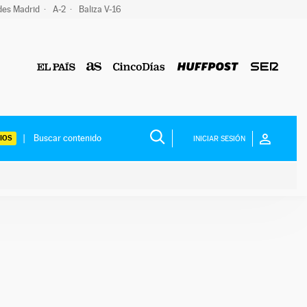
des Madrid
A-2
Baliza V-16
IOS
INICIAR SESIÓN