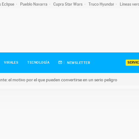
s Eclipse
Pueblo Navarra
Cupra Star Wars
Truco Hyundai
Líneas ver
SERVIC
VIRALES
TECNOLOGÍA
NEWSLETTER
olante: el motivo por el que pueden convertirse en un serio peligro
e: el motivo por el que pueden convertirse en un serio peligro