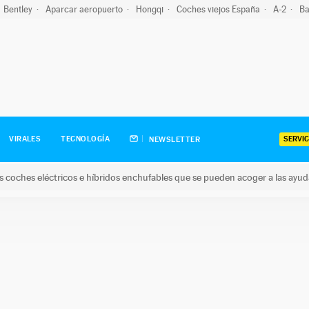
Bentley
Aparcar aeropuerto
Hongqi
Coches viejos España
A-2
Ba
SERVIC
VIRALES
TECNOLOGÍA
NEWSLETTER
s coches eléctricos e híbridos enchufables que se pueden acoger a las ayu
hes eléctricos e híbridos enchufables que se pueden acoger a la