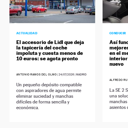
ACTUALIDAD
CONDUCIR
El accesorio de Lidl que deja
Así fun
la tapicería del coche
mejores
impoluta y cuesta menos de
en el m
10 euros: se agota pronto
interio
nuevo
ANTONIO RAMOS DEL OLMO
|
24/07/2026
| MADRID
ALFREDO RU
Un pequeño depósito compatible
La SE 2 S
con aspiradores de agua permite
una soluc
eliminar suciedad y manchas
manchas d
difíciles de forma sencilla y
asientos 
económica.