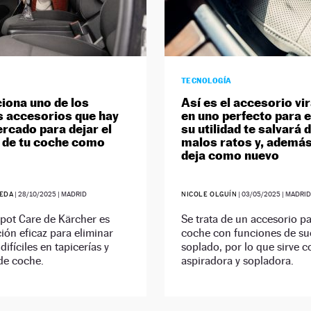
TECNOLOGÍA
ciona uno de los
Así es el accesorio vi
 accesorios que hay
en uno perfecto para e
ercado para dejar el
su utilidad te salvará 
r de tu coche como
malos ratos y, además
deja como nuevo
EDA
|
28/10/2025
| MADRID
NICOLE OLGUÍN
|
03/05/2025
| MADRI
pot Care de Kärcher es
Se trata de un accesorio pa
ión eficaz para eliminar
coche con funciones de su
ifíciles en tapicerías y
soplado, por lo que sirve 
de coche.
aspiradora y sopladora.