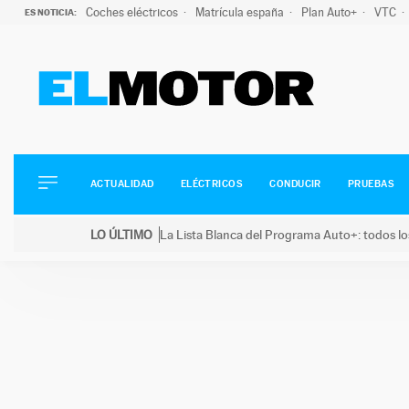
Coches eléctricos
Matrícula españa
Plan Auto+
VTC
ES NOTICIA:
ACTUALIDAD
ELÉCTRICOS
CONDUCIR
ACTUALIDAD
ELÉCTRICOS
CONDUCIR
PRUEBAS
PRUEBAS
Saltar
VIRALES
LO ÚLTIMO
La Lista Blanca del Programa Auto+: todos lo
al
PODCAST
LO ÚLTIMO
La Lista Blanca del Programa Auto+: todos los coc
contenido
MOTOS
TECNOLOGÍA
SUPERCOCHES
MOTORTV
PREMIOS
SERVICIOS