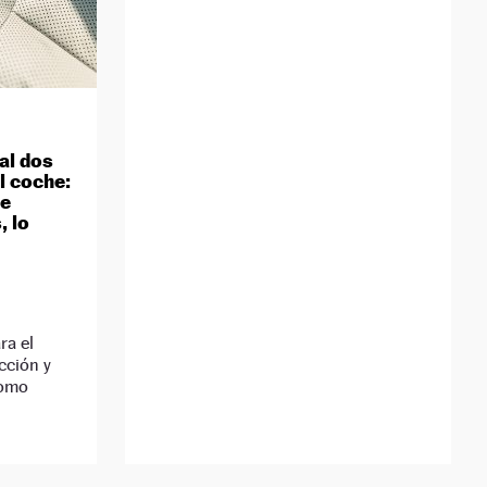
ral dos
l coche:
de
, lo
D
ra el
cción y
como