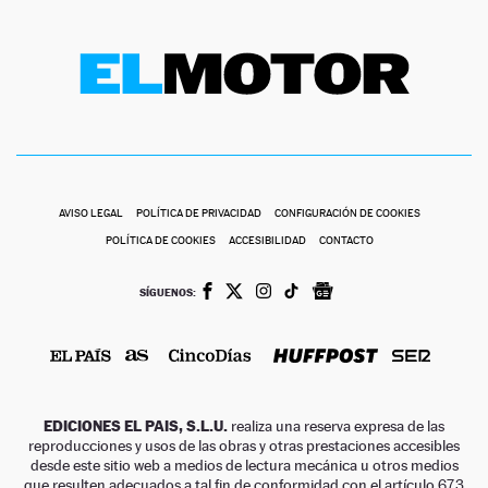
AVISO LEGAL
POLÍTICA DE PRIVACIDAD
CONFIGURACIÓN DE COOKIES
POLÍTICA DE COOKIES
ACCESIBILIDAD
CONTACTO
SÍGUENOS:
EDICIONES EL PAIS, S.L.U.
realiza una reserva expresa de las
reproducciones y usos de las obras y otras prestaciones accesibles
desde este sitio web a medios de lectura mecánica u otros medios
que resulten adecuados a tal fin de conformidad con el artículo 67.3