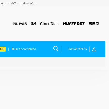
ducir
A-2
Baliza V-16
IOS
INICIAR SESIÓN
ium