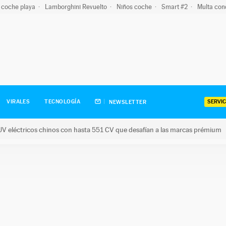
 coche playa
Lamborghini Revuelto
Niños coche
Smart #2
Multa con
SERVIC
VIRALES
TECNOLOGÍA
NEWSLETTER
V eléctricos chinos con hasta 551 CV que desafían a las marcas prémium
tricos chinos con hasta 551 CV que desafían a las marcas prém