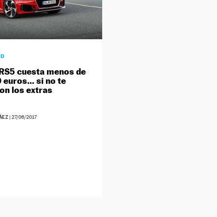
AD
 RS5 cuesta menos de
 euros… si no te
on los extras
ÁEZ
|
27/06/2017