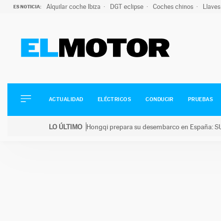
Alquilar coche Ibiza
DGT eclipse
Coches chinos
Llaves
ES NOTICIA:
ACTUALIDAD
ELÉCTRICOS
CONDUCIR
ACTUALIDAD
ELÉCTRICOS
CONDUCIR
PRUEBAS
PRUEBAS
Saltar
VIRALES
LO ÚLTIMO
Hongqi prepara su desembarco en España: SU
al
PODCAST
LO ÚLTIMO
Hongqi prepara su desembarco en España: SUV eléc
contenido
MOTOS
TECNOLOGÍA
SUPERCOCHES
MOTORTV
PREMIOS
SERVICIOS