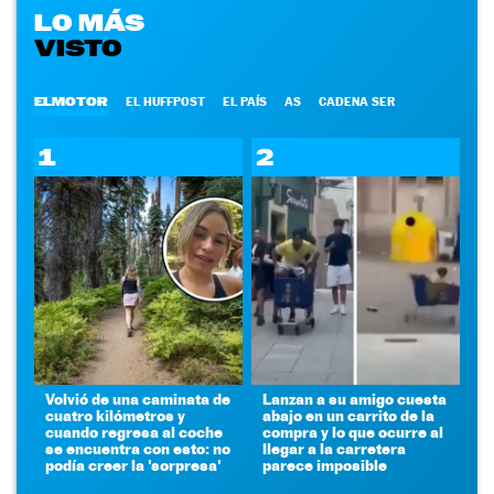
LO MÁS
VISTO
ELMOTOR
EL HUFFPOST
EL PAÍS
AS
CADENA SER
1
2
Volvió de una caminata de
Lanzan a su amigo cuesta
cuatro kilómetros y
abajo en un carrito de la
cuando regresa al coche
compra y lo que ocurre al
se encuentra con esto: no
llegar a la carretera
podía creer la 'sorpresa'
parece imposible