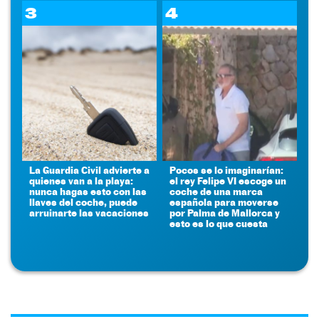
3
4
La Guardia Civil advierte a
Pocos se lo imaginarían:
quienes van a la playa:
el rey Felipe VI escoge un
nunca hagas esto con las
coche de una marca
llaves del coche, puede
española para moverse
arruinarte las vacaciones
por Palma de Mallorca y
esto es lo que cuesta